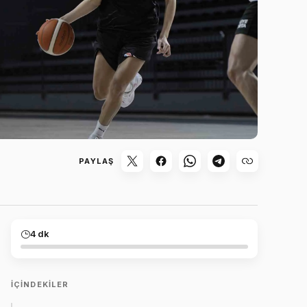
PAYLAŞ
4 dk
İÇINDEKILER