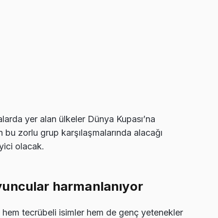
ralarda yer alan ülkeler Dünya Kupası’na
 bu zorlu grup karşılaşmalarında alacağı
yici olacak.
yuncular harmanlanıyor
 hem tecrübeli isimler hem de genç yetenekler