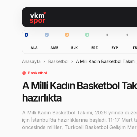
1
2
3
4
5
6
ALA
AME
BJK
ERZ
EYP
F
Anasayfa
Basketbol
A Milli Kadın Basketbol Takımı,
Basketbol
A Milli Kadın Basketbol Tak
hazırlıkta
A Milli Kadın Basketbol Takımı, 2026 yılında dü
için İstanbul’da hazırlıklarına başladı. 11-17 Mar
öncesinde milliler, Turkcell Basketbol Gelişim M