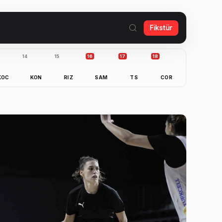
Fikstür
14
15
16
17
18
KOC
KON
RIZ
SAM
TS
COR