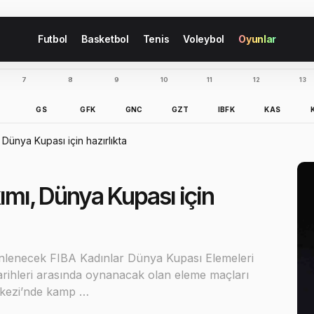
Futbol
Basketbol
Tenis
Voleybol
Oyunlar
7
8
9
10
11
12
13
B
GS
GFK
GNC
GZT
IBFK
KAS
 Dünya Kupası için hazırlıkta
ımı, Dünya Kupası için
zenlenecek FIBA Kadınlar Dünya Kupası Elemeleri
t tarihleri arasında oynanacak olan eleme maçları
erkezi’nde kamp …