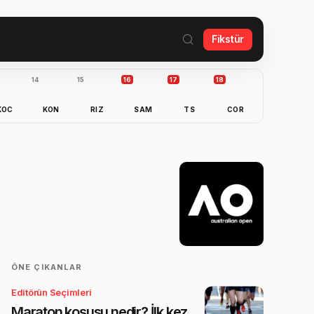
Fikstür
14
15
16
17
18
KOC
KON
RIZ
SAM
TS
COR
ÖNE ÇIKANLAR
Editörün Seçimleri
Maraton koşusu nedir? İlk kez