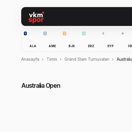
1
2
3
4
5
6
ALA
AME
BJK
ERZ
EYP
F
Anasayfa
Tenis
Grand Slam Turnuvaları
Austral
Australia Open