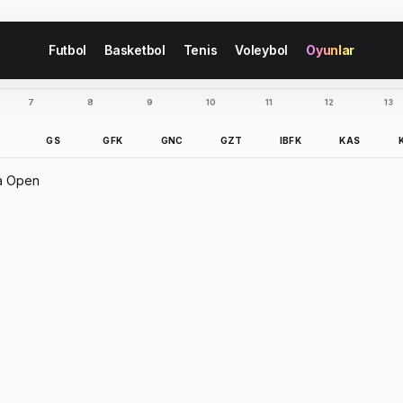
Futbol
Basketbol
Tenis
Voleybol
Oyunlar
7
8
9
10
11
12
13
B
GS
GFK
GNC
GZT
IBFK
KAS
ia Open