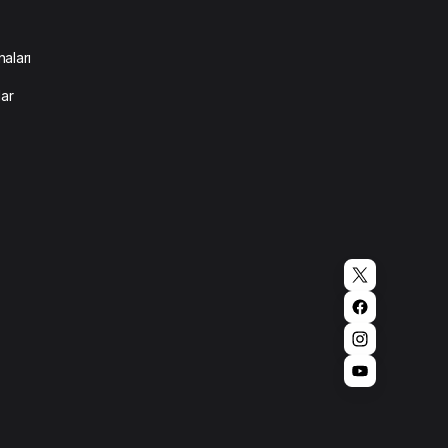
aları
lar