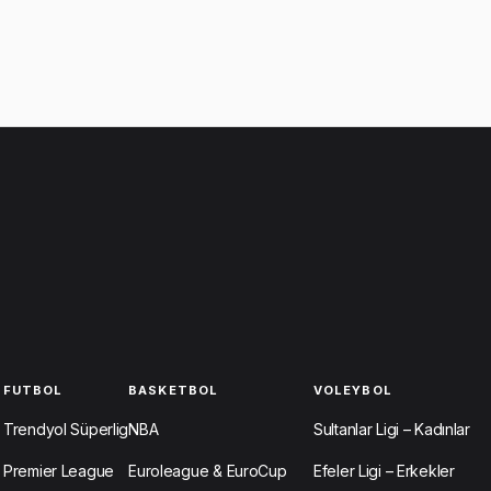
FUTBOL
BASKETBOL
VOLEYBOL
Trendyol Süperlig
NBA
Sultanlar Ligi – Kadınlar
Premier League
Euroleague & EuroCup
Efeler Ligi – Erkekler