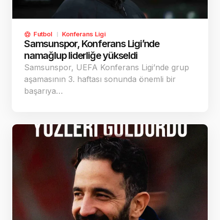
Futbol
Konferans Ligi
Samsunspor, Konferans Ligi’nde
namağlup liderliğe yükseldi
Samsunspor, UEFA Konferans Ligi’nde grup
aşamasının 3. haftası sonunda önemli bir
başarıya…