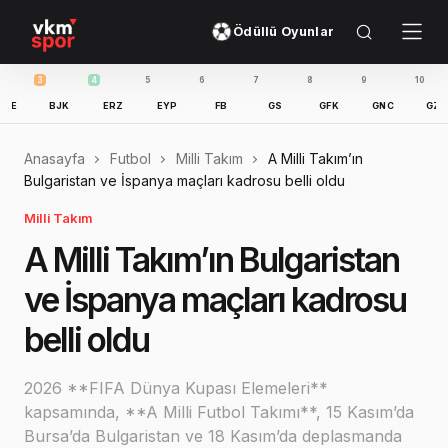
Ödüllü Oyunlar
4
5
6
7
8
9
10
11
BJK
ERZ
EYP
FB
GS
GFK
GNC
GZT
IB
Anasayfa
Futbol
Milli Takım
A Milli Takım’ın
Bulgaristan ve İspanya maçları kadrosu belli oldu
Milli Takım
A Milli Takım’ın Bulgaristan
ve İspanya maçları kadrosu
belli oldu
2026 **FIFA Dünya Kupası Elemeleri**
kapsamında, **A Milli Futbol Takımı**, 15 Kasım’da
Bursa’da Bulgaristan ve 18 Kasım’da deplasmanda