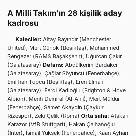
A Milli Takım’ın 28 kişilik aday
kadrosu
Kaleciler:
Altay Bayındır (Manchester
United), Mert Günok (Beşiktaş), Muhammed
Şengezer (RAMS Başakşehir), Uğurcan Çakır
(Galatasaray)
Defans:
Abdülkerim Bardakcı
(Galatasaray), Çağlar Söyüncü (Fenerbahçe),
Emirhan Topçu (Beşiktaş), Eren Elmalı
(Galatasaray), Ferdi Kadıoğlu (Brighton & Hove
Albion), Merih Demiral (Al-Ahli), Mert Müldür
(Fenerbahçe), Samet Akaydin (Çaykur
Rizespor), Zeki Çelik (Roma)
Orta saha:
Atakan
Karazor (VfB Stuttgart), Hakan Çalhanoğlu
(Inter), İsmail Yüksek (Fenerbahçe), Kaan Ayhan