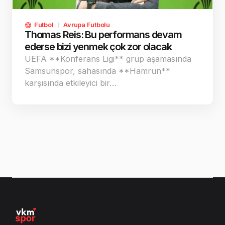
Futbol
Avrupa Futbolu
Thomas Reis: Bu performans devam
ederse bizi yenmek çok zor olacak
UEFA **Konferans Ligi** grup aşamasında
Samsunspor, sahasında **Hamrun**
karşısında etkileyici bir…