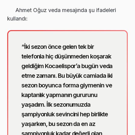
Ahmet Oğuz veda mesajında şu ifadeleri
kullandı:
“İki sezon önce gelen tek bir
telefonla hiç düşünmeden koşarak
geldiğim Kocaelispor’a bugün veda
etme zamanı. Bu büyük camiada iki
sezon boyunca forma giymenin ve
kaptanlık yapmanın gururunu
yaşadım. İlk sezonumuzda
şampiyonluk sevincini hep birlikte
yaşarken, bu sezon da en az
şampiyonluk kadar değerli olan