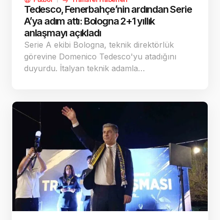
Tedesco, Fenerbahçe’nin ardından Serie
A’ya adım attı: Bologna 2+1 yıllık
anlaşmayı açıkladı
Serie A ekibi Bologna, teknik direktörlük
görevine Domenico Tedesco'yu atadığını
duyurdu. İtalyan teknik adamla…