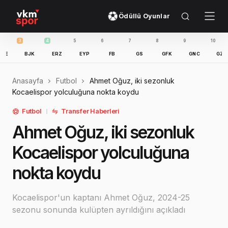
Ödüllü Oyunlar
4
5
6
7
8
9
10
11
BJK
ERZ
EYP
FB
GS
GFK
GNC
GZT
IBFK
Anasayfa
Futbol
Ahmet Oğuz, iki sezonluk
Kocaelispor yolculuğuna nokta koydu
Futbol
Transfer Haberleri
Ahmet Oğuz, iki sezonluk
Kocaelispor yolculuğuna
nokta koydu
Kocaelispor'un kaptanı Ahmet Oğuz, 2024-25
sezonu sonunda kulüpten ayrıldığını açıkladı