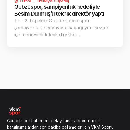
Futbol
Trendyol Süperlig
Gebzespor, şampiyonluk hedefiyle
Besim Durmuş’u teknik direktör yaptı
TFF 2. Lig ekibi Güzide Gebzespor,
şampiyonluk hedefiyle çıkacağı yeni sezon
için deneyimli teknik direktör…
Güncel spor haberleri, detaylı analizler ve önemli
karşılaşmalardan son dakika gelişmeleri için VKM Spor’u