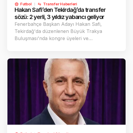
Futbol
Transfer Haberleri
Hakan Safi’den Tekirdağ’da transfer
sözü: 2 yerli, 3 yıldız yabancı geliyor
Fenerbahçe Başkan Adayı Hakan Safi,
Tekirdağ'da düzenlenen Büyük Trakya
Buluşması'nda kongre üyeleri ve…