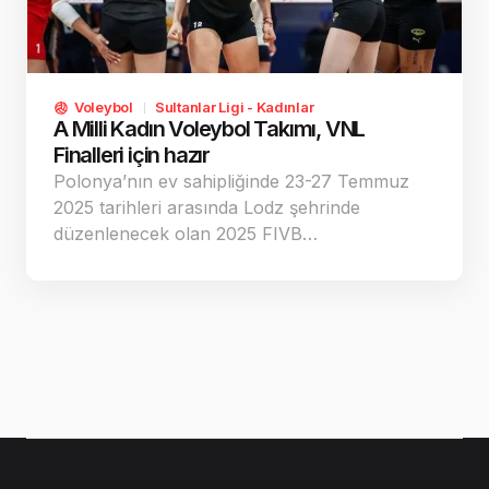
Voleybol
Sultanlar Ligi - Kadınlar
A Milli Kadın Voleybol Takımı, VNL
Finalleri için hazır
Polonya’nın ev sahipliğinde 23-27 Temmuz
2025 tarihleri arasında Lodz şehrinde
düzenlenecek olan 2025 FIVB…