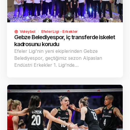
Voleybol
Efeler Ligi - Erkekler
Gebze Belediyespor, iç transferde iskelet
kadrosunu korudu
Efeler Ligi’nin yeni ekiplerinden Gebze
Belediyespor, geçtiğimiz sezon Alpaslan
Endüstri Erkekler 1. Ligi’nde…