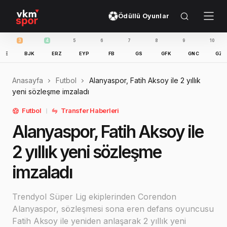
Ödüllü Oyunlar
3
4
5
6
7
8
9
10
11
BJK
ERZ
EYP
FB
GS
GFK
GNC
GZT
Anasayfa
Futbol
Alanyaspor, Fatih Aksoy ile 2 yıllık
yeni sözleşme imzaladı
Futbol
Transfer Haberleri
Alanyaspor, Fatih Aksoy ile
2 yıllık yeni sözleşme
imzaladı
Trendyol Süper Lig ekiplerinden Corendon
Alanyaspor, sözleşmesi sona eren defans oyuncusu
Fatih Aksoy ile yeniden anlaşarak 2 yıllık yeni