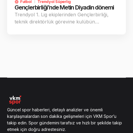
Futbol
Trendyol Süperlig
Gençlerbirliği’nde Metin Diyadin dönemi
Trendyol 1. Lig ekiplerinden Gençlerbirliği,
teknik direktörlük görevine kulübün…
Güncel spor haberleri, detaylı analizler ve önemli
karşılaşmalardan son dakika gelişmeleri için VKM Spor’u
takip edin. Spor gündemini tarafsız ve hızlı bir şekilde takip
etmek için doğru adrestesiniz.