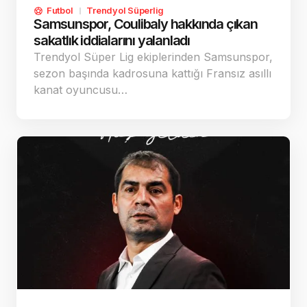
Futbol
Trendyol Süperlig
Samsunspor, Coulibaly hakkında çıkan
sakatlık iddialarını yalanladı
Trendyol Süper Lig ekiplerinden Samsunspor,
sezon başında kadrosuna kattığı Fransız asıllı
kanat oyuncusu…