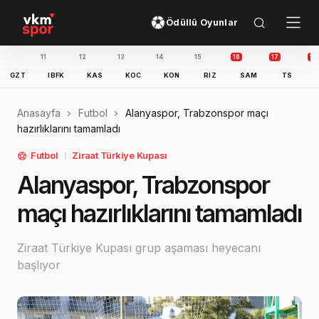
Ödüllü Oyunlar
9
10
11
12
13
14
15
16
17
GNC
GZT
IBFK
KAS
KOC
KON
RIZ
SAM
Anasayfa
Futbol
Alanyaspor, Trabzonspor maçı
hazırlıklarını tamamladı
Futbol
Ziraat Türkiye Kupası
Alanyaspor, Trabzonspor
maçı hazırlıklarını tamamladı
Ziraat Türkiye Kupası grup aşaması heyecanı
başlıyor