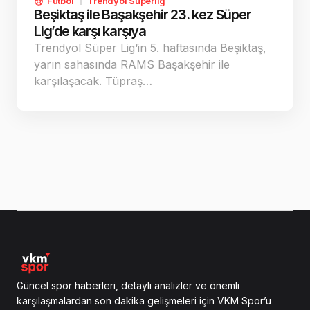
Futbol
Trendyol Süperlig
Beşiktaş ile Başakşehir 23. kez Süper
Lig’de karşı karşıya
Trendyol Süper Lig‘in 5. haftasında Beşiktaş,
yarın sahasında RAMS Başakşehir ile
karşılaşacak. Tüpraş…
Güncel spor haberleri, detaylı analizler ve önemli
karşılaşmalardan son dakika gelişmeleri için VKM Spor’u