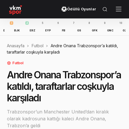
Ödüllü Oyunlar
3
4
5
6
7
8
9
10
11
BJK
ERZ
EYP
FB
GS
GFK
GNC
GZT
I
Anasayfa
Futbol
Andre Onana Trabzonspor’a katıldı,
taraftarlar coşkuyla karşıladı
Futbol
Andre Onana Trabzonspor’a
katıldı, taraftarlar coşkuyla
karşıladı
Trabzonspor’un Manchester United’dan kiralık
olarak kadrosuna kattığı kaleci Andre Onana,
Trabzon’a geldi