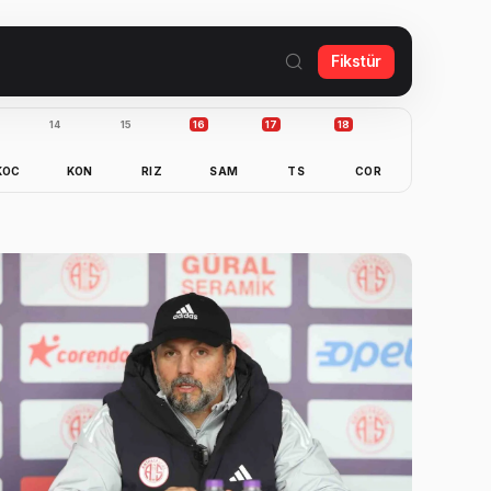
Fikstür
14
15
16
17
18
KOC
KON
RIZ
SAM
TS
COR