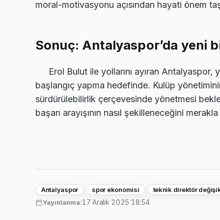
moral-motivasyonu açısından hayati önem taş
Sonuç: Antalyaspor’da yeni b
Erol Bulut ile yollarını ayıran Antalyaspor, 
başlangıç yapma hedefinde. Kulüp yönetimini
sürdürülebilirlik çerçevesinde yönetmesi bekle
başarı arayışının nasıl şekilleneceğini merakla
Antalyaspor
spor ekonomisi
teknik direktör değişik
17 Aralık 2025 18:54
Yayınlanma: