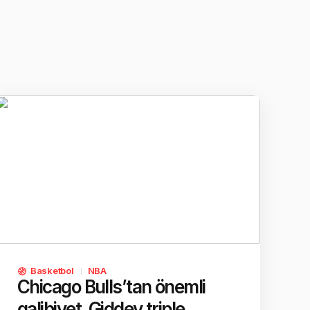
Basketbol
NBA
Chicago Bulls’tan önemli
galibiyet, Giddey triple