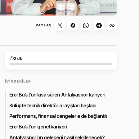
PAYLAŞ
2 dk
İÇINDEKILER
Erol Bulut’un kısa süren Antalyaspor kariyeri
Kulüpte teknik direktör arayışları başladı
Performans, finansal dengelerle de bağlantılı
Erol Bulut’un genel kariyeri
Antalyaspor’un geleceği nasıl şekillenecek?