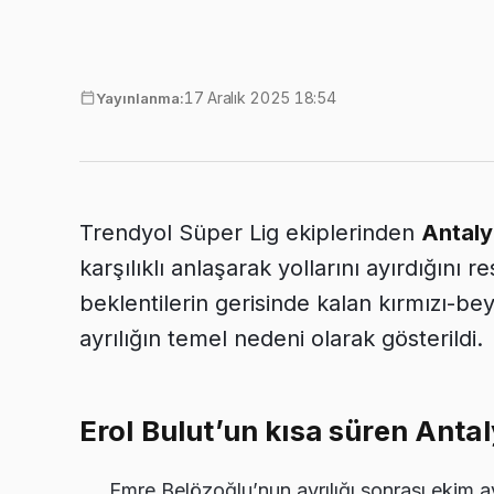
17 Aralık 2025 18:54
Yayınlanma:
Trendyol Süper Lig ekiplerinden
Antal
karşılıklı anlaşarak yollarını ayırdığını
beklentilerin gerisinde kalan kırmızı-bey
ayrılığın temel nedeni olarak gösterildi.
Erol Bulut’un kısa süren Anta
Emre Belözoğlu’nun ayrılığı sonrası ekim 