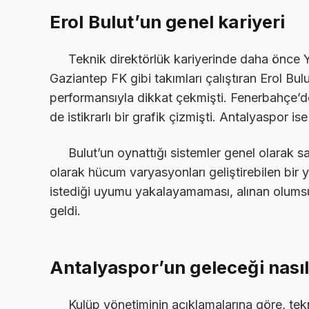
Erol Bulut’un genel kariyeri
Teknik direktörlük kariyerinde daha önce
Gaziantep FK gibi takımları çalıştıran Erol Bulu
performansıyla dikkat çekmişti. Fenerbahçe’d
de istikrarlı bir grafik çizmişti. Antalyaspor i
Bulut’un oynattığı sistemler genel olarak 
olarak hücum varyasyonları geliştirebilen bir 
istediği uyumu yakalayamaması, alınan olumsuz
geldi.
Antalyaspor’un geleceği nasıl
Kulüp yönetiminin açıklamalarına göre, tek