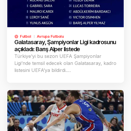
Futbol
Avrupa Futbolu
Galatasaray, Şampiyonlar Ligi kadrosunu
açıkladı: Barış Alper listede
Türkiye’yi bu sezon UEFA Şampiyonlar
Ligi’nde temsil edecek olan Galatasaray, kadro
listesini UEFA’ya bildirdi.…