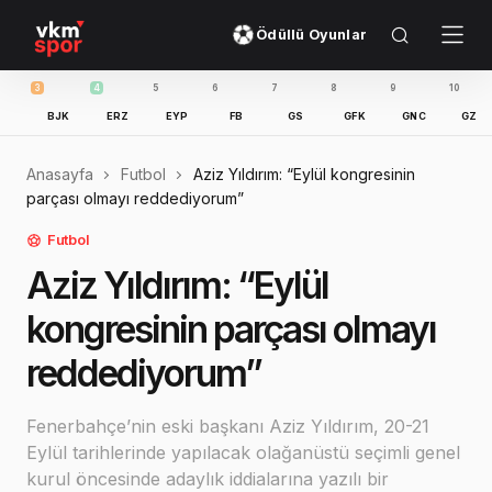
Ödüllü Oyunlar
4
5
6
7
8
9
10
11
BJK
ERZ
EYP
FB
GS
GFK
GNC
GZT
IB
Anasayfa
Futbol
Aziz Yıldırım: “Eylül kongresinin
parçası olmayı reddediyorum”
Futbol
Aziz Yıldırım: “Eylül
kongresinin parçası olmayı
reddediyorum”
Fenerbahçe’nin eski başkanı Aziz Yıldırım, 20-21
Eylül tarihlerinde yapılacak olağanüstü seçimli genel
kurul öncesinde adaylık iddialarına yazılı bir