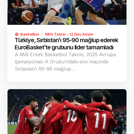
Basketbol
Milli Takım - 12 Dev Adam
Türkiye, Sırbistan’ı 95-90 mağlup ederek
EuroBasket’te grubunu lider tamamladı
A Milli Erkek Basketbol Takımı, 2025 Avrupa
Şampiyonası A Grubu’ndaki son maçında
Sırbistan’ı 95-90 mağlup…