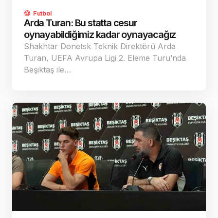
Futbol
Arda Turan: Bu statta cesur
oynayabildiğimiz kadar oynayacağız
Shakhtar Donetsk Teknik Direktörü Arda
Turan, UEFA Avrupa Ligi 2. Eleme Turu’nda
Beşiktaş ile…