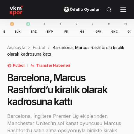
Ödüllü Oyunlar
3
4
5
6
7
8
9
10
11
BJK
ERZ
EYP
FB
GS
GFK
GNC
GZT
Anasayfa
Futbol
Barcelona, Marcus Rashford’u kiralık
olarak kadrosuna kattı
Futbol
Transfer Haberleri
Barcelona, Marcus
Rashford’u kiralık olarak
kadrosuna kattı
Barcelona, İngiltere Premier Lig ekiplerinden
Manchester United’ın sol kanat oyuncusu Marcus
Rashford’u satın alma opsiyonuyla birlikte kiralık