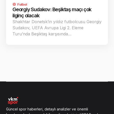
Futbol
Georgiy Sudakov: Beşiktaş maçı çok
ilginç olacak
Shakhtar Donetsk’in yıldız futbolcusu Georgiy
Sudakov, UEFA Avrupa Ligi 2. Eleme
Turu’nda Beşiktaş karşısında…
Güncel spor haberleri, detaylı analizler ve önemli