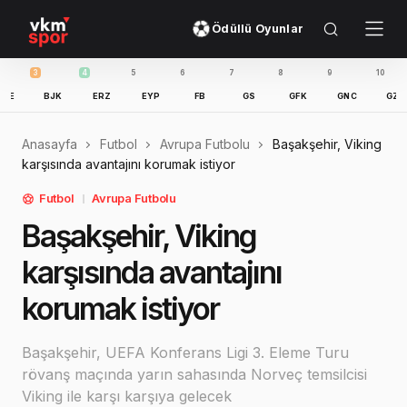
Ödüllü Oyunlar
3
4
5
6
7
8
9
10
11
BJK
ERZ
EYP
FB
GS
GFK
GNC
GZT
Anasayfa
Futbol
Avrupa Futbolu
Başakşehir, Viking
karşısında avantajını korumak istiyor
Futbol
Avrupa Futbolu
Başakşehir, Viking
karşısında avantajını
korumak istiyor
Başakşehir, UEFA Konferans Ligi 3. Eleme Turu
rövanş maçında yarın sahasında Norveç temsilcisi
Viking ile karşı karşıya gelecek