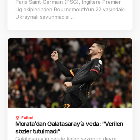
Paris Saint-Germain (PSG), İngiltere Premier
Lig ekiplerinden Bournemouth’un 22 yaşındaki
Ukraynalı savunmacısı…
Futbol
Morata’dan Galatasaray’a veda: “Verilen
sözler tutulmadı”
Galatasaray’ın geride kalan sezonun devre