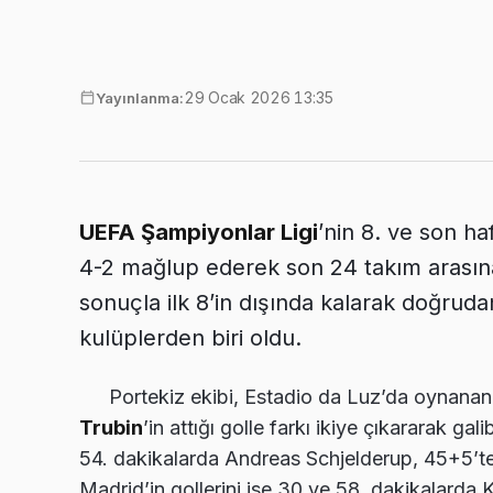
29 Ocak 2026 13:35
Yayınlanma:
UEFA Şampiyonlar Ligi
’nin 8. ve son h
4-2 mağlup ederek son 24 takım arasına k
sonuçla ilk 8’in dışında kalarak doğru
kulüplerden biri oldu.
Portekiz ekibi, Estadio da Luz’da oynana
Trubin
’in attığı golle farkı ikiye çıkararak gal
54. dakikalarda Andreas Schjelderup, 45+5’te 
Madrid’in gollerini ise 30 ve 58. dakikalarda 