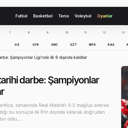
Futbol
Basketbol
Tenis
Voleybol
Oyunlar
7
8
9
10
11
12
13
B
GS
GFK
GNC
GZT
IBFK
KAS
rbe: Şampiyonlar Ligi’nde ilk 8 dışında kaldılar
tarihi darbe: Şampiyonlar
ar
enfica, sahasında Real Madrid’i 4-2 mağlup ederek
ldığı bu sonuçla ilk 8’in dışında kalarak doğrudan
iri oldu.…