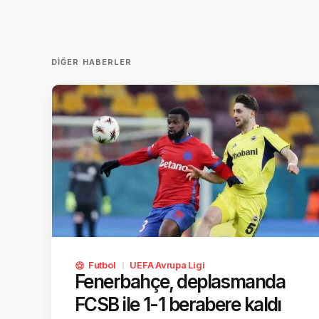
DIĞER HABERLER
Futbol
UEFA Avrupa Ligi
Fenerbahçe, deplasmanda
FCSB ile 1-1 berabere kaldı