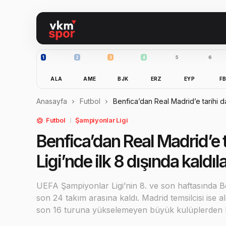
1
2
3
4
5
6
ALA
AME
BJK
ERZ
EYP
F
Anasayfa
Futbol
Benfica’dan Real Madrid’e tarihi da
Futbol
Şampiyonlar Ligi
Benfica’dan Real Madrid’e 
Ligi’nde ilk 8 dışında kaldıl
UEFA Şampiyonlar Ligi’nin 8. ve son haftasında B
son 24 takım arasına kaldı. Madrid temsilcisi ise a
son 16 turuna yükselemeyen büyük kulüplerden b