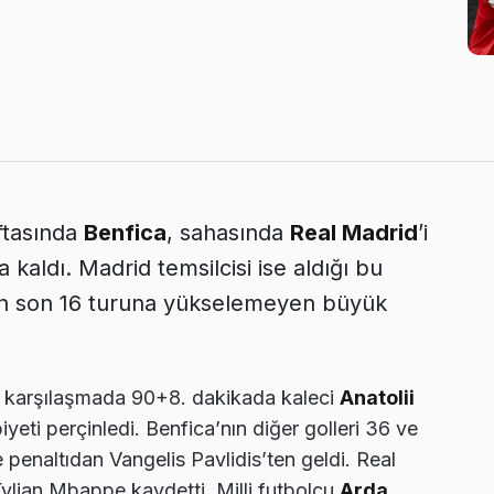
aftasında
Benfica
, sahasında
Real Madrid
’i
aldı. Madrid temsilcisi ise aldığı bu
dan son 16 turuna yükselemeyen büyük
n karşılaşmada 90+8. dakikada kaleci
Anatolii
ibiyeti perçinledi. Benfica’nın diğer golleri 36 ve
penaltıdan Vangelis Pavlidis’ten geldi. Real
Kylian Mbappe kaydetti. Milli futbolcu
Arda