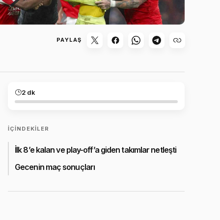
PAYLAŞ
2 dk
İÇINDEKILER
İlk 8’e kalan ve play-off’a giden takımlar netleşti
Gecenin maç sonuçları