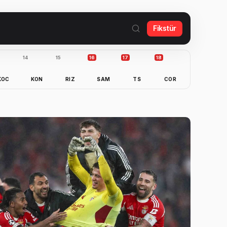
Fikstür
14
15
16
17
18
KOC
KON
RIZ
SAM
TS
COR