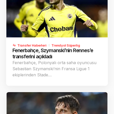
Transfer Haberleri
Trendyol Süperlig
Fenerbahçe, Szymanski’nin Rennes’e
transferini açıkladı
Fenerbahçe, Polonyalı orta saha oyuncusu
Sebastian Szymanski‘nin Fransa Ligue 1
ekiplerinden Stade…