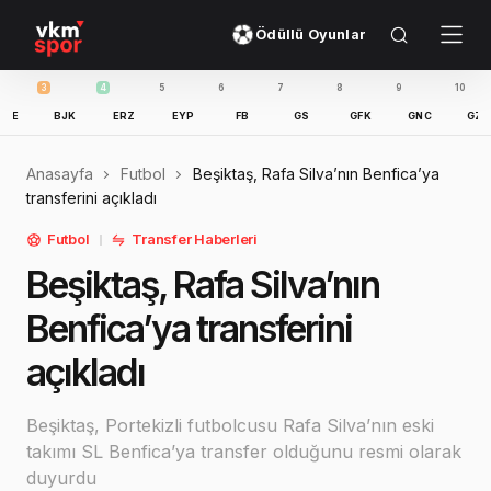
Ödüllü Oyunlar
3
4
5
6
7
8
9
10
11
BJK
ERZ
EYP
FB
GS
GFK
GNC
GZT
Anasayfa
Futbol
Beşiktaş, Rafa Silva’nın Benfica’ya
transferini açıkladı
Futbol
Transfer Haberleri
Beşiktaş, Rafa Silva’nın
Benfica’ya transferini
açıkladı
Beşiktaş, Portekizli futbolcusu Rafa Silva’nın eski
takımı SL Benfica’ya transfer olduğunu resmi olarak
duyurdu