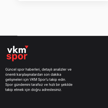
Güncel spor haberleri, detaylı analizler ve
önemli karşılaşmalardan son dakika
gelişmeleri için VKM Spor’u takip edin.
Spor gündemini tarafsız ve hızlı bir şekilde
takip etmek için doğru adrestesiniz.