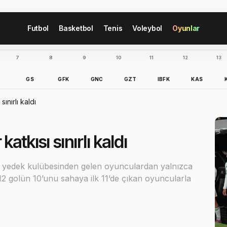
Futbol
Basketbol
Tenis
Voleybol
Oyunlar
7
8
9
10
11
12
13
B
GS
GFK
GNC
GZT
IBFK
KAS
ınırlı kaldı
atkısı sınırlı kaldı
a yedek kulübesinden gelen oyunculardan yalnızca
m 12 golün 10’unu sahaya ilk 11’de çıkan oyuncularla