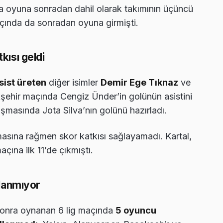
a oyuna sonradan dahil olarak takımının üçüncü
çında da sonradan oyuna girmişti.
kısı geldi
sist üreten
diğer isimler
Demir Ege Tıknaz
ve
ehir maçında Cengiz Ünder’in golünün asistini
şmasında Jota Silva’nın golünü hazırladı.
masına rağmen skor katkısı sağlayamadı. Kartal,
ına ilk 11’de çıkmıştı.
llanmıyor
 sonra oynanan 6 lig maçında
5 oyuncu