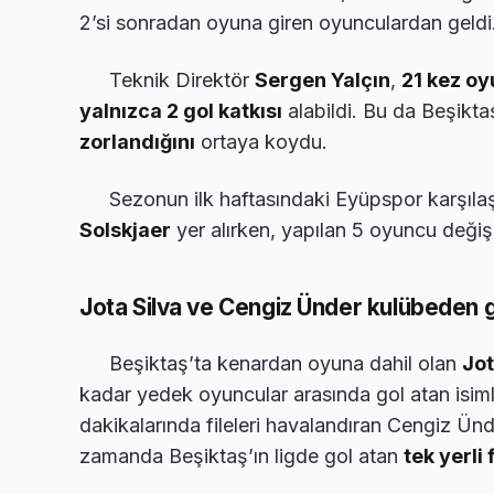
2’si sonradan oyuna giren oyunculardan geldi
Teknik Direktör
Sergen Yalçın
,
21 kez oy
yalnızca 2 gol katkısı
alabildi. Bu da Beşikta
zorlandığını
ortaya koydu.
Sezonun ilk haftasındaki Eyüpspor karşıl
Solskjaer
yer alırken, yapılan 5 oyuncu değiş
Jota Silva ve Cengiz Ünder kulübeden g
Beşiktaş’ta kenardan oyuna dahil olan
Jot
kadar yedek oyuncular arasında gol atan isi
dakikalarında fileleri havalandıran Cengiz Ünde
zamanda Beşiktaş’ın ligde gol atan
tek yerli