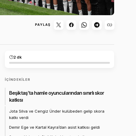
PAYLAŞ
2 dk
İÇINDEKILER
Beşiktaş’ta hamle oyuncularından sınırlı skor
katkısı
Jota Silva ve Cengiz Ünder kulübeden gelip skora
katkı verdi
Demir Ege ve Kartal Kayra’dan asist katkısı geldi