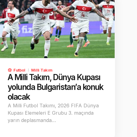
Futbol
Milli Takım
A Milli Takım, Dünya Kupası
yolunda Bulgaristan’a konuk
olacak
A Milli Futbol Takımı, 2026 FIFA Dünya
Kupası Elemeleri E Grubu 3. maçında
yarın deplasmanda…