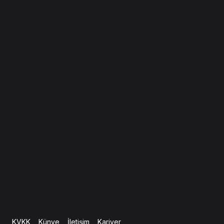
KVKK
Künye
İletişim
Kariyer