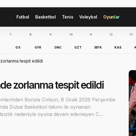
Futbol
Basketbol
Tenis
Voleybol
Oyunlar
7
8
9
10
11
12
13
B
GS
GFK
GNC
GZT
IBFK
KAS
zorlanma tespit edildi
de zorlanma tespit edildi
simlerinden Bonzie Colson, 8 Ocak 2026 Perşembe
nda Dubai Basketbol takımı ile oynanan
hatsızlık nedeniyle oyuna devam edemeyen C…