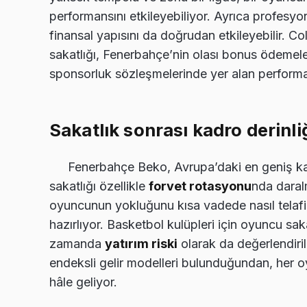
performansını etkileyebiliyor. Ayrıca profesyon
finansal yapısını da doğrudan etkileyebilir. C
sakatlığı, Fenerbahçe’nin olası bonus ödemeler
sponsorluk sözleşmelerinde yer alan performans
Sakatlık sonrası kadro derinli
Fenerbahçe Beko, Avrupa’daki en geniş kad
sakatlığı özellikle
forvet rotasyonu
nda daral
oyuncunun yokluğunu kısa vadede nasıl telafi
hazırlıyor. Basketbol kulüpleri için oyuncu sakat
zamanda
yatırım riski
olarak da değerlendiril
endeksli gelir modelleri bulunduğundan, her o
hâle geliyor.