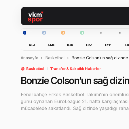
1
2
3
4
5
6
ALA
AME
BJK
ERZ
EYP
F
Anasayfa
Basketbol
Bonzie Colson’un sağ dizinde 
Basketbol
Transfer & Sakatlık Haberleri
Bonzie Colson’un sağ dizin
Fenerbahçe Erkek Basketbol Takımı’nın önemli i
günü oynanan EuroLeague 21. hafta karşılaşması
mücadelede sakatlandı. Sağ dizinde yaşadığı ra