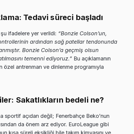
ama: Tedavi süreci başladı
şu ifadelere yer verildi:
“Bonzie Colson’un,
ntrollerinin ardından sağ patellar tendonunda
lanmıştır. Bonzie Colson’a geçmiş olsun
katılmasını temenni ediyoruz.”
Bu açıklamanın
nan özel antrenman ve dinlenme programıyla
ler: Sakatlıkların bedeli ne?
ca sportif açıdan değil; Fenerbahçe Beko’nun
sından da önem arz ediyor. EuroLeague gibi
n kısa süreli eksikliği bile takım kimyasını ve