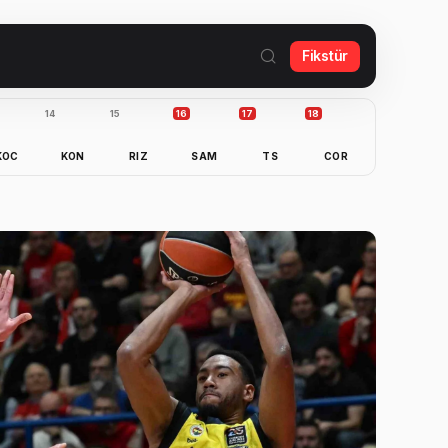
Fikstür
14
15
16
17
18
KOC
KON
RIZ
SAM
TS
COR