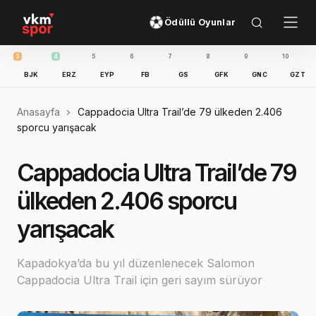
Ödüllü Oyunlar
4
5
6
7
8
9
10
11
BJK
ERZ
EYP
FB
GS
GFK
GNC
GZT
IBF
Anasayfa
Cappadocia Ultra Trail’de 79 ülkeden 2.406
sporcu yarışacak
Cappadocia Ultra Trail’de 79
ülkeden 2.406 sporcu
yarışacak
Kapadokya’da bu yıl düzenlenecek Salomon
Cappadocia Ultra Trail için geri sayım sürüyor