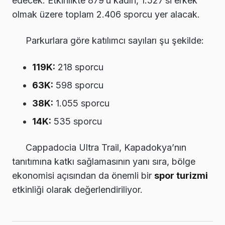
edecek. Etkinlikte 879’u kadın, 1.527’si erkek
olmak üzere toplam 2.406 sporcu yer alacak.
Parkurlara göre katılımcı sayıları şu şekilde:
119K:
218 sporcu
63K:
598 sporcu
38K:
1.055 sporcu
14K:
535 sporcu
Cappadocia Ultra Trail, Kapadokya’nın
tanıtımına katkı sağlamasının yanı sıra, bölge
ekonomisi açısından da önemli bir
spor turizmi
etkinliği olarak değerlendiriliyor.