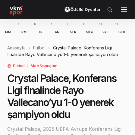
Ödüllü Oyunlar
5
6
7
8
9
10
11
12
1
EYP
FB
GS
GFK
GNC
GZT
IBFK
KAS
Anasayfa
Futbol
Crystal Palace, Konferans Ligi
finalinde Rayo Vallecano’yu 1-0 yenerek şampiyon oldu
Futbol
Maç Sonuçları
Crystal Palace, Konferans
Ligi finalinde Rayo
Vallecano’yu 1-0 yenerek
şampiyon oldu
Crystal Palace, 2025 UEFA Avrupa Konferans Ligi