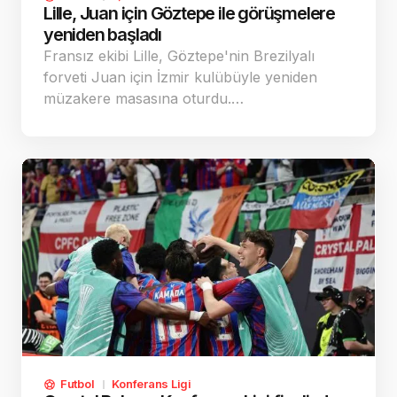
Lille, Juan için Göztepe ile görüşmelere
yeniden başladı
Fransız ekibi Lille, Göztepe'nin Brezilyalı
forveti Juan için İzmir kulübüyle yeniden
müzakere masasına oturdu.…
Futbol
Konferans Ligi