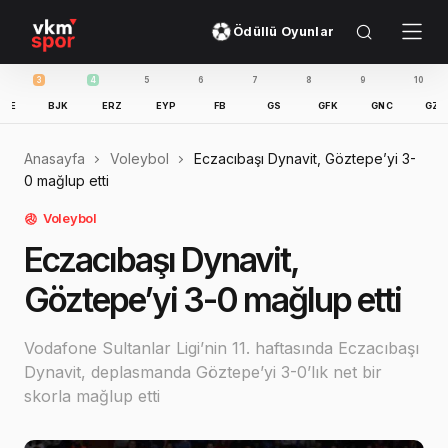
Ödüllü Oyunlar
3
4
5
6
7
8
9
10
11
BJK
ERZ
EYP
FB
GS
GFK
GNC
GZT
Anasayfa
Voleybol
Eczacıbaşı Dynavit, Göztepe’yi 3-
0 mağlup etti
Voleybol
Eczacıbaşı Dynavit,
Göztepe’yi 3-0 mağlup etti
Vodafone Sultanlar Ligi’nin 11. haftasında Eczacıbaşı
Dynavit, deplasmanda Göztepe’yi 3-0’lık net bir
skorla mağlup etti