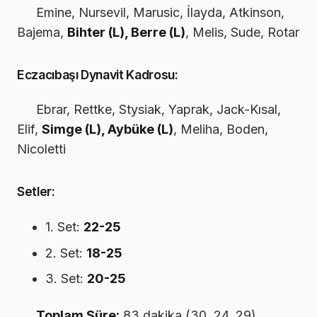
Emine, Nursevil, Marusic, İlayda, Atkinson,
Bajema,
Bihter (L), Berre (L)
, Melis, Sude, Rotar
Eczacıbaşı Dynavit Kadrosu:
Ebrar, Rettke, Stysiak, Yaprak, Jack-Kısal,
Elif,
Simge (L), Aybüke (L)
, Meliha, Boden,
Nicoletti
Setler:
1. Set:
22-25
2. Set:
18-25
3. Set:
20-25
Toplam Süre:
83 dakika (30, 24, 29)