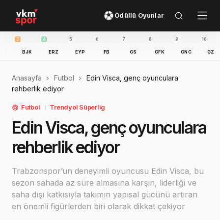
Ödüllü Oyunlar
4
5
6
7
8
9
10
11
K
ERZ
EYP
FB
GS
GFK
GNC
GZT
IBFK
Anasayfa
Futbol
Edin Visca, genç oyunculara
rehberlik ediyor
Futbol
Trendyol Süperlig
Edin Visca, genç oyunculara
rehberlik ediyor
Trabzonspor’un deneyimli oyuncusu Edin Visca, bu
sezon sahada az süre almasına karşın, liderliği ve
saha dışı katkısıyla takımın yapısal gücünü artıran
en önemli figürlerden biri olarak dikkat çekiyor