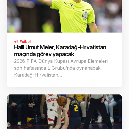
Futbol
Halil Umut Meler, Karadağ-Hırvatistan
maçında görev yapacak
2026 FIFA Dünya Kupası Avrupa Elemeleri
son haftasında L Grubu’nda oynanacak
Karadağ-Hırvatistan…