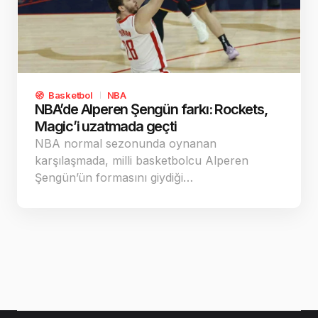
Basketbol
NBA
NBA’de Alperen Şengün farkı: Rockets,
Magic’i uzatmada geçti
NBA normal sezonunda oynanan
karşılaşmada, milli basketbolcu Alperen
Şengün’ün formasını giydiği…