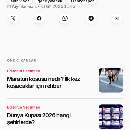
edin visca
genç yetenek
Trabzonspor
17 Kasım 2025 11:45
Yayınlanma:
ÖNE ÇIKANLAR
Editörün Seçimleri
Maraton koşusu nedir? İlk kez
koşacaklar için rehber
Editörün Seçimleri
Dünya Kupası 2026 hangi
şehirlerde?