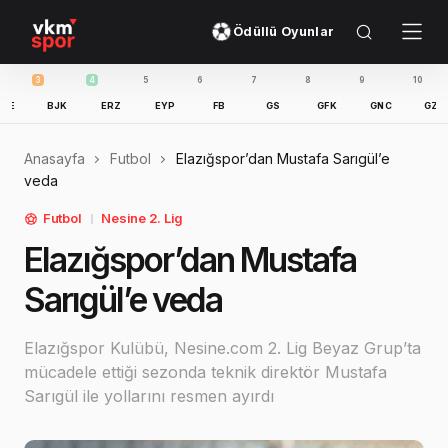
Ödüllü Oyunlar
4
5
6
7
8
9
10
11
BJK
ERZ
EYP
FB
GS
GFK
GNC
GZT
IBFK
Anasayfa
Futbol
Elazığspor’dan Mustafa Sarıgül’e
veda
Futbol
Nesine 2. Lig
Elazığspor’dan Mustafa
Sarıgül’e veda
Elazığspor Kulübü, Nesine.com 2. Lig Beyaz Grup’ta
mücadele ettiği sezonda teknik direktör Mustafa
Sarıgül ile yollarını resmen ayırdı