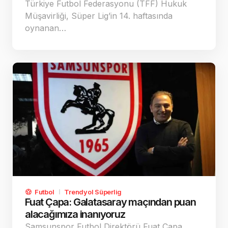
Türkiye Futbol Federasyonu (TFF) Hukuk
Müşavirliği, Süper Lig’in 14. haftasında
oynanan…
Futbol
Trendyol Süperlig
Fuat Çapa: Galatasaray maçından puan
alacağımıza inanıyoruz
Samsunspor Futbol Direktörü Fuat Çapa,