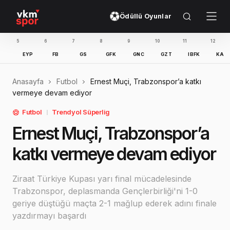
Ödüllü Oyunlar
6
7
8
9
10
11
12
13
EYP
FB
GS
GFK
GNC
GZT
IBFK
KAS
KO
Anasayfa
Futbol
Ernest Muçi, Trabzonspor’a katkı
vermeye devam ediyor
Futbol
Trendyol Süperlig
Ernest Muçi, Trabzonspor’a
katkı vermeye devam ediyor
Ziraat Türkiye Kupası yarı final mücadelesinde
Trabzonspor, deplasmanda Gençlerbirliği'ni 1-0
geriye düştüğü maçta 2-1 mağlup ederek adını finale
yazdırmayı başardı