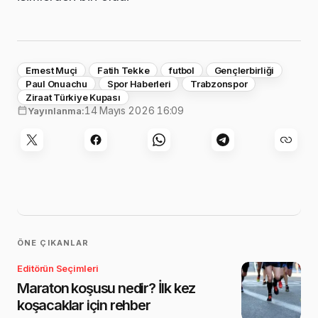
Ernest Muçi
Fatih Tekke
futbol
Gençlerbirliği
Paul Onuachu
Spor Haberleri
Trabzonspor
Ziraat Türkiye Kupası
14 Mayıs 2026 16:09
Yayınlanma:
ÖNE ÇIKANLAR
Editörün Seçimleri
Maraton koşusu nedir? İlk kez
koşacaklar için rehber