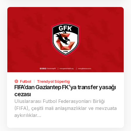
Futbol
Trendyol Süperlig
FIFA’dan Gaziantep FK’ya transfer yasağı
cezası
Uluslararası Futbol Federasyonları Birliği
(FIFA), çeşitli mali anlaşmazlıklar ve mevzuata
aykırılıklar…