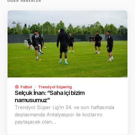
DIĞER HABERLER
Futbol
Trendyol Süperlig
Selçuk İnan: “Saha içi bizim
namusumuz”
Trendyol Süper Lig’in 34. ve son haftasında
deplasmanda Antalyaspor ile kozlarını
paylaşacak olan…