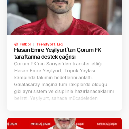
Futbol
Trendyol 1. Lig
Hasan Emre Yeşilyurt’tan Çorum FK
taraftarına destek çağrısı
Çorum FK’nın Sarıyer’den transfer ettiği
Hasan Emre Yeşilyurt, Topuk Yaylası
kampında takımın hedeflerini anlattı.
Galatasaray maçına tüm rakiplerde olduğu
gibi aynı sistem ve disiplinle hazırlanacaklarını
belirtti. Yeşilyurt, sahada mücadeleden
vazgeçmeyeceğini söylerken taraftarlardan
geçen sezona göre daha fazla destek istedi.