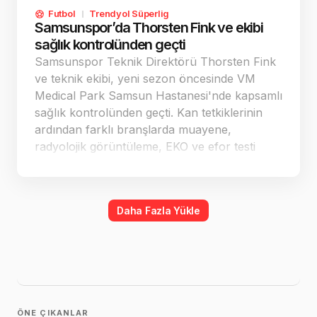
Futbol
Trendyol Süperlig
Samsunspor’da Thorsten Fink ve ekibi
sağlık kontrolünden geçti
Samsunspor Teknik Direktörü Thorsten Fink
ve teknik ekibi, yeni sezon öncesinde VM
Medical Park Samsun Hastanesi'nde kapsamlı
sağlık kontrolünden geçti. Kan tetkiklerinin
ardından farklı branşlarda muayene,
radyolojik görüntüleme, EKO ve efor testi
yapıldı. Değerlendirmelerde görevlerini
engelleyecek sağlık sorununa rastlanmadığı
belirtildi.
Daha Fazla Yükle
ÖNE ÇIKANLAR