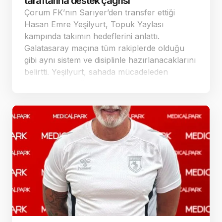
taraftarına destek çağrısı
Çorum FK’nın Sarıyer’den transfer ettiği
Hasan Emre Yeşilyurt, Topuk Yaylası
kampında takımın hedeflerini anlattı.
Galatasaray maçına tüm rakiplerde olduğu
gibi aynı sistem ve disiplinle hazırlanacaklarını
belirtti. Yeşilyurt, sahada mücadeleden
vazgeçmeyeceğini söylerken taraftarlardan
geçen sezona göre daha fazla destek istedi.