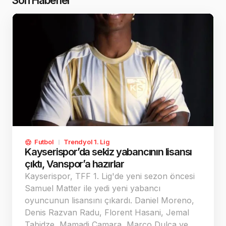
Son Haberler
Futbol
Trendyol 1. Lig
Kayserispor’da sekiz yabancının lisansı
çıktı, Vanspor’a hazırlar
Kayserispor, TFF 1. Lig'de yeni sezon öncesi
Samuel Matter ile yedi yeni yabancı
oyuncunun lisansını çıkardı. Daniel Moreno,
Denis Razvan Radu, Florent Hasani, Jemal
Tabidze, Mamadi Camara, Marco Dulca ve