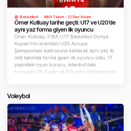
Basketbol
Milli Takım - 12 Dev Adam
Ömer Kutluay tarihe geçti: U17 ve U20’de
aynı yaz forma giyen ilk oyuncu
Ömer Kutluay, FIBA U17 Basketbol Dünya
Kupası'nın ardından U20 Avrupa
Şampiyonası kadrosuna katılarak aynı yaz iki
milli takımda forma giyen ilk oyuncu oldu. 17
yaşındaki oyun kurucu, İstanbul'daki
turnuvayı 28,4 sayı ve 9,0 asist ortalamasıyla
tamamlayarak En İyi Beş'e girdi. Ljubljana'da
ise farklı bir rolle savunma odaklı katkı
vermeye çalışıyor.
Voleybol