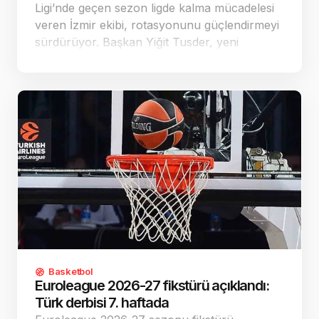
Ligi’nde geçen sezon ligde kalma mücadelesi
veren İzmir ekibi, rotasyonunu güçlendirmeyi
sürdürüyor. Başkan Yiğit Tusder, yeni
sezondaki hedefin play-off olduğunu açıkladı.
Basketbol
Euroleague 2026-27 fikstürü açıklandı:
Türk derbisi 7. haftada