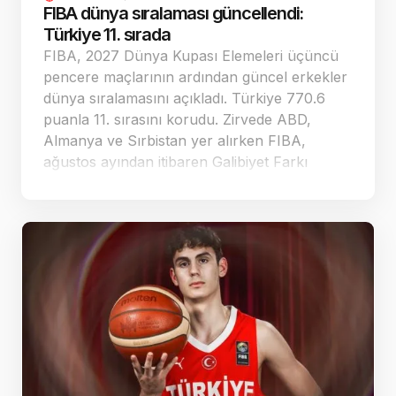
FIBA dünya sıralaması güncellendi:
Türkiye 11. sırada
FIBA, 2027 Dünya Kupası Elemeleri üçüncü
pencere maçlarının ardından güncel erkekler
dünya sıralamasını açıkladı. Türkiye 770.6
puanla 11. sırasını korudu. Zirvede ABD,
Almanya ve Sırbistan yer alırken FIBA,
ağustos ayından itibaren Galibiyet Farkı
Faktörü hesaplamasında yeni bir sisteme
geçeceğini duyurdu.