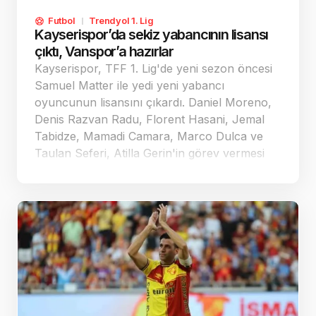
Futbol
Trendyol 1. Lig
Kayserispor’da sekiz yabancının lisansı
çıktı, Vanspor’a hazırlar
Kayserispor, TFF 1. Lig'de yeni sezon öncesi
Samuel Matter ile yedi yeni yabancı
oyuncunun lisansını çıkardı. Daniel Moreno,
Denis Razvan Radu, Florent Hasani, Jemal
Tabidze, Mamadi Camara, Marco Dulca ve
Taulan Seferi, Atilla Gerin'in görev vermesi
halinde ilk haftadaki Vanspor maçında
oynayabilecek.