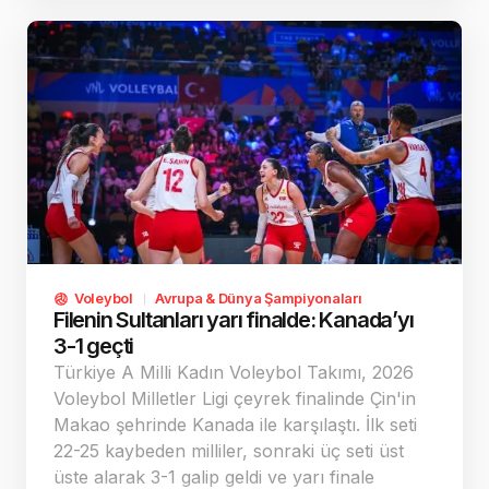
Voleybol
Avrupa & Dünya Şampiyonaları
Filenin Sultanları yarı finalde: Kanada’yı
3-1 geçti
Türkiye A Milli Kadın Voleybol Takımı, 2026
Voleybol Milletler Ligi çeyrek finalinde Çin'in
Makao şehrinde Kanada ile karşılaştı. İlk seti
22-25 kaybeden milliler, sonraki üç seti üst
üste alarak 3-1 galip geldi ve yarı finale