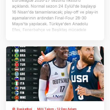
Euroleague 2026-27 sezonu fikstürü
açıklandı. Normal sezon 24 Eylül'de başlayıp
16 Nisan'da tamamlanacak; play-off ve play-in
aşamalarının ardından Final-Four 28-30
Mayıs'ta yapılacak. Türkiye'den Anadolu
Efes, Fenerbahçe ve Beşiktaş mücadele
edecek; ilk Türk derbisi 7. haftada Efes ile
Beşiktaş arasında oynanacak.
Basketbol
Milli Takım - 12 Dev Adam