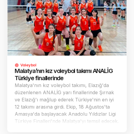
Voleybol
Malatya’nın kız voleybol takımı ANALİG
Türkiye finallerinde
Malatya'nın kız voleybol takımı, Elazığ'da
düzenlenen ANALİG yarı finallerinde Şırnak
ve Elazığ'ı mağlup ederek Türkiye'nin en iyi
12 takımı arasına girdi. Ekip, 18 Ağustos'ta
Amasya'da başlayacak Anadolu Yıldızlar Ligi
Türkiye Finalleri'nde Malatya'yı temsil edecek.