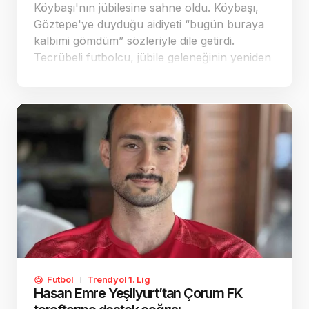
Köybaşı'nın jübilesine sahne oldu. Köybaşı,
Göztepe'ye duyduğu aidiyeti “bugün buraya
kalbimi gömdüm” sözleriyle dile getirdi.
Tecrübeli futbolcu, jübile geleneğinin yeniden
başlamasından duyduğu memnuniyeti de
paylaştı.
Futbol
Trendyol 1. Lig
Hasan Emre Yeşilyurt’tan Çorum FK