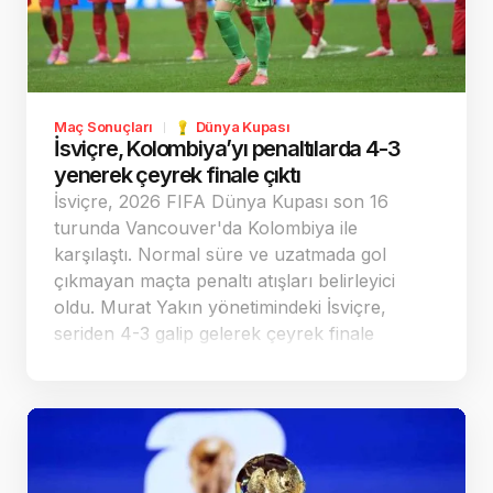
Maç Sonuçları
Dünya Kupası
İsviçre, Kolombiya’yı penaltılarda 4-3
yenerek çeyrek finale çıktı
İsviçre, 2026 FIFA Dünya Kupası son 16
turunda Vancouver'da Kolombiya ile
karşılaştı. Normal süre ve uzatmada gol
çıkmayan maçta penaltı atışları belirleyici
oldu. Murat Yakın yönetimindeki İsviçre,
seriden 4-3 galip gelerek çeyrek finale
yükseldi ve rakibi Arjantin oldu.