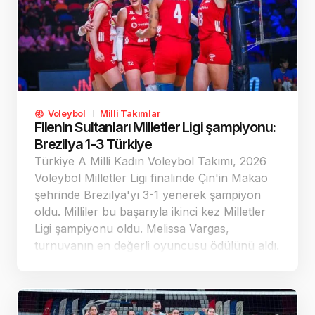
Voleybol
Milli Takımlar
Filenin Sultanları Milletler Ligi şampiyonu:
Brezilya 1-3 Türkiye
Türkiye A Milli Kadın Voleybol Takımı, 2026
Voleybol Milletler Ligi finalinde Çin'in Makao
şehrinde Brezilya'yı 3-1 yenerek şampiyon
oldu. Milliler bu başarıyla ikinci kez Milletler
Ligi şampiyonu oldu. Melissa Vargas,
turnuvanın en değerli oyuncusu ödülünü aldı.