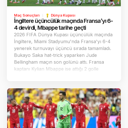
başlama saati TSİ 20.00. Turun ilk
haftasındaki program şöyle: 3. eleme turu ilk
Maç Sonuçları
Dünya Kupası
maç programı Yarın 22.00 Larne - Iberia
İngiltere üçüncülük maçında Fransa’yı 6-
22.00 Shamrock Rovers - Egnatia 5 Ağustos
4 devirdi, Mbappe tarihe geçti
Çarşamba 21.15 Ferencvaros - Gornik Zabrze
2026 FIFA Dünya Kupası üçüncülük maçında
6 Ağustos Perşembe 18.00 KuPS Kuopio -
İngiltere, Miami Stadyumu'nda Fransa'yı 6-4
Universitatea Craiova 19.00 Jagiellonia -
yenerek turnuvayı üçüncü sırada tamamladı.
Rangers 19.00 Maccabi Tel Aviv - CSKA
Bukayo Saka hat-trick yaparken Jude
Sofya…
Bellingham maçın son golünü attı. Fransa
kaptanı Kylian Mbappe ise attığı 2 golle
Dünya Kupası tarihinde 22 gole ulaşarak
Lionel Messi'nin rekorunu kırıp zirveye
yerleşti.