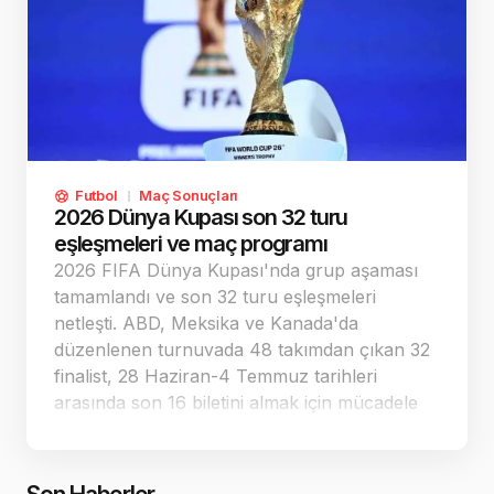
Futbol
Maç Sonuçları
2026 Dünya Kupası son 32 turu
eşleşmeleri ve maç programı
2026 FIFA Dünya Kupası'nda grup aşaması
tamamlandı ve son 32 turu eşleşmeleri
netleşti. ABD, Meksika ve Kanada'da
düzenlenen turnuvada 48 takımdan çıkan 32
finalist, 28 Haziran-4 Temmuz tarihleri
arasında son 16 biletini almak için mücadele
edecek. Türkiye'nin bulunduğu D Grubu'ndan
ABD ve Avustralya üst tura yükseldi.