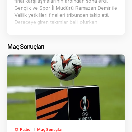
final karşılaşmalarının ardından sona erdi.
Gençlik ve Spor İl Müdürü Ramazan Demir ile
Valilik yetkilileri finalleri tribünden takip etti.
Dereceye giren takımlar belli olurken
organizasyon centilmenlik ve fair-play
ruhuyla dikkat çekti.
Maç Sonuçları
Futbol
Maç Sonuçları