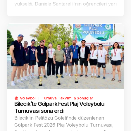
yükseldi. Daniele Santarelli'nin öğrencileri yarı
finalde Çin-ABD maçının galibiyle mücadele
edecek.
Voleybol
Turnuva Takvimi & Sonuçlar
Bilecik’te Gölpark Fest Plaj Voleybolu
Turnuvası sona erdi
Bilecik'in Pelitözü Göleti'nde düzenlenen
Gölpark Fest 2026 Plaj Voleybolu Turnuvası,