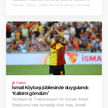
Taulan Seferi, Atilla Gerin'in görev vermesi
halinde ilk haftadaki Vanspor maçında
oynayabilecek.
Futbol
İsmail Köybaşı jübilesinde duygulandı:
‘Kalbimi gömdüm’
Göztepe ile Trabzonspor'un Gürsel Aksel
Stadyumu'nda oynadığı özel maç, İsmail