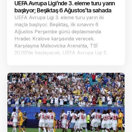
UEFA Avrupa Ligi’nde 3. eleme turu yarın
başlıyor; Beşiktaş 6 Ağustos’ta sahada
UEFA Avrupa Ligi 3. eleme turu yarın iki
maçla başlıyor. Beşiktaş, ilk sınavını 6
Ağustos Perşembe günü deplasmanda
Hradec Kralove karşısında verecek.
Karşılaşma Malsovicka Arena’da, TSİ
20.00’de başlayacak. UEFA Avrupa Ligi 3.
eleme turu fikstürü başlıyor UEFA Avrupa Ligi
3. eleme turu, yarın oynanacak iki maçla
açılacak. İlk maçlar 4, 5 ve 6 Ağustos’ta
tamamlanacak. Rövanşlar 11 ve 13 Ağustos’ta
oynanacak. Böylece UEFA Avrupa Ligi play-
off turuna yükselecek ekipler netleşecek.
Beşiktaş, 6 Ağustos’ta Hradec Kralove
deplasmanında Beşiktaş, 6 Ağustos
Perşembe günü Çekya temsilcisi Hradec
Kralove ile deplasmanda karşılaşacak.
Müsabakanın adresi Malsovicka Arena,