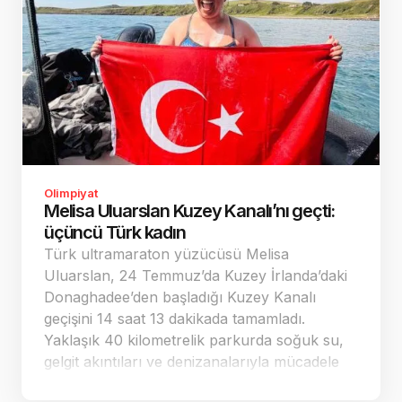
Olimpiyat
Melisa Uluarslan Kuzey Kanalı’nı geçti:
üçüncü Türk kadın
Türk ultramaraton yüzücüsü Melisa
Uluarslan, 24 Temmuz’da Kuzey İrlanda’daki
Donaghadee’den başladığı Kuzey Kanalı
geçişini 14 saat 13 dakikada tamamladı.
Yaklaşık 40 kilometrelik parkurda soğuk su,
gelgit akıntıları ve denizanalarıyla mücadele
eden Uluarslan, kanalı geçen üçüncü Türk