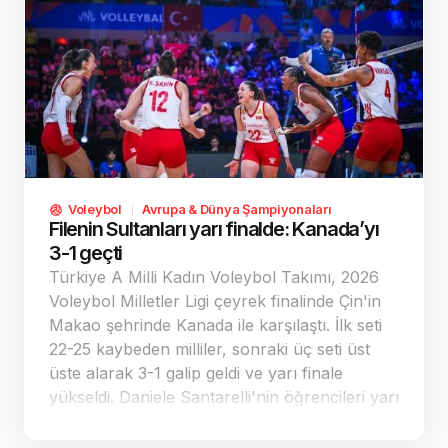
Voleybol
Avrupa & Dünya Şampiyonaları
Filenin Sultanları yarı finalde: Kanada’yı
3-1 geçti
Türkiye A Milli Kadın Voleybol Takımı, 2026
Voleybol Milletler Ligi çeyrek finalinde Çin'in
Makao şehrinde Kanada ile karşılaştı. İlk seti
22-25 kaybeden milliler, sonraki üç seti üst
üste alarak 3-1 galip geldi ve yarı finale
yükseldi. Daniele Santarelli'nin öğrencileri yarı
finalde Çin-ABD maçının galibiyle mücadele
edecek.