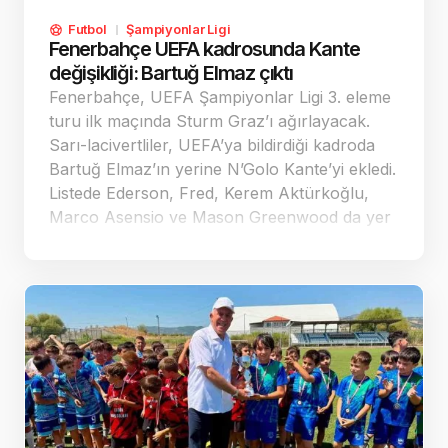
Futbol
Şampiyonlar Ligi
Fenerbahçe UEFA kadrosunda Kante
değişikliği: Bartuğ Elmaz çıktı
Fenerbahçe, UEFA Şampiyonlar Ligi 3. eleme
turu ilk maçında Sturm Graz’ı ağırlayacak.
Sarı-lacivertliler, UEFA’ya bildirdiği kadroda
Bartuğ Elmaz’ın yerine N’Golo Kante’yi ekledi.
Listede Ederson, Fred, Kerem Aktürkoğlu,
Marco Asensio ve Mason Greenwood da yer
aldı.