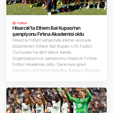
Futbol
Hisarcık’ta Ethem Bal Kupası’nın
şampiyonu Fırtına Akademisi oldu
Hisarcık futbol sahasında eleme usulüyle
düzenlenen Ethem Bal Kupası U10 Futbol
Turnuvası'na dört takım katıldı.
Organizasyonun şampiyonu Hisarcık Fırtına
Futbol Akademisi oldu. Dereceye giren
takımların ödüllerini Belediye Başkanı Mustafa
Demirtaş, İlçe Gençlik ve Spor Müdürü
Yılmaz Uçar ile antrenör Ahmet Elkan verdi.