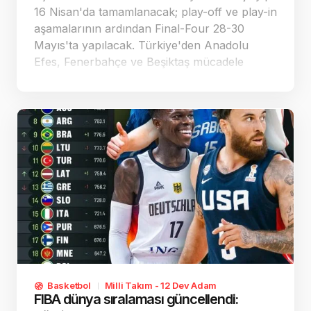
16 Nisan'da tamamlanacak; play-off ve play-in
aşamalarının ardından Final-Four 28-30
Mayıs'ta yapılacak. Türkiye'den Anadolu
Efes, Fenerbahçe ve Beşiktaş mücadele
edecek; ilk Türk derbisi 7. haftada Efes ile
Beşiktaş arasında oynanacak.
Basketbol
Milli Takım - 12 Dev Adam
FIBA dünya sıralaması güncellendi: