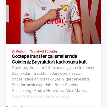
Futbol
Trendyol Süperlig
Göztepe transfer çalışmalarında
Gökdeniz Bayrakdar’ı kadrosuna kattı
Göztepe, Bodrum FK forması giyen Gökdeniz
Bayrakdar’ı transfer ederek yeni sezon
öncesindeki altıncı takviyesini gerçekleştirdi.
Sarı-kırmızılı ekip daha önce Sinclair
Armstrong, Andre Henrique, Alex Matos,
Noah Sonko Sundberg ve Luka
Gugeshashvili’yi kadrosuna kattı. Dennis,