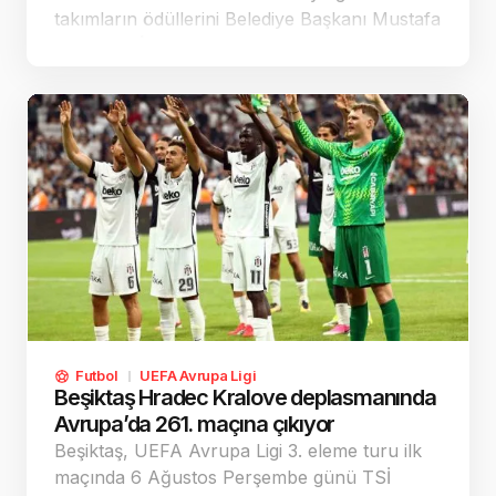
takımların ödüllerini Belediye Başkanı Mustafa
Demirtaş, İlçe Gençlik ve Spor Müdürü
Yılmaz Uçar ile antrenör Ahmet Elkan verdi.
Futbol
UEFA Avrupa Ligi
Beşiktaş Hradec Kralove deplasmanında
Avrupa’da 261. maçına çıkıyor
Beşiktaş, UEFA Avrupa Ligi 3. eleme turu ilk
maçında 6 Ağustos Perşembe günü TSİ