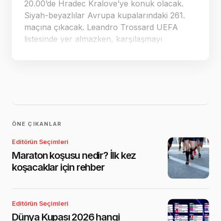
20.00’de Hradec Kralove’ye konuk olacak.
Siyah-beyazlılar Avrupa kupalarındaki 261.
maçına çıkacak. Leandro Trossard UEFA
listesinde yer almazken, karşılaşmayı
Romanyalı hakem Horatiu Fenic yönetecek.
ÖNE ÇIKANLAR
Editörün Seçimleri
Maraton koşusu nedir? İlk kez
koşacaklar için rehber
Editörün Seçimleri
Dünya Kupası 2026 hangi