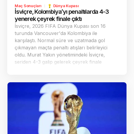
Maç Sonuçları
Dünya Kupası
İsviçre, Kolombiya’yı penaltılarda 4-3
yenerek çeyrek finale çıktı
İsviçre, 2026 FIFA Dünya Kupası son 16
turunda Vancouver'da Kolombiya ile
karşılaştı. Normal süre ve uzatmada gol
çıkmayan maçta penaltı atışları belirleyici
oldu. Murat Yakın yönetimindeki İsviçre,
seriden 4-3 galip gelerek çeyrek finale
yükseldi ve rakibi Arjantin oldu.