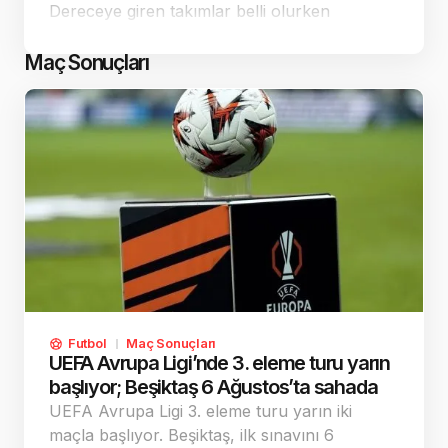
Dereceye giren takımlar belli olurken
organizasyon centilmenlik ve fair-play
ruhuyla dikkat çekti.
Maç Sonuçları
Futbol
Maç Sonuçları
UEFA Avrupa Ligi’nde 3. eleme turu yarın
başlıyor; Beşiktaş 6 Ağustos’ta sahada
UEFA Avrupa Ligi 3. eleme turu yarın iki
maçla başlıyor. Beşiktaş, ilk sınavını 6