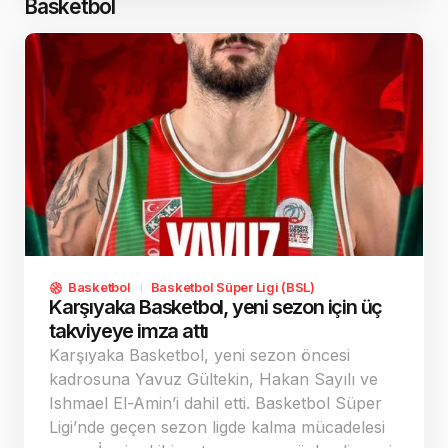
Juan ve Arda Okan için gelen tekliflerin de
Basketbol
değerlendirilebileceği belirtildi.
Basketbol
Basketbol Süper Ligi (BSL)
Karşıyaka Basketbol, yeni sezon için üç
takviyeye imza attı
Karşıyaka Basketbol, yeni sezon öncesi
kadrosuna Yavuz Gültekin, Hakan Sayılı ve
Ishmael El-Amin’i dahil etti. Basketbol Süper
Ligi’nde geçen sezon ligde kalma mücadelesi