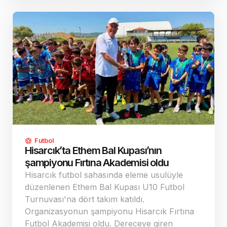
kadın ve dördüncü Türk sporcu oldu.
Futbol
Hisarcık’ta Ethem Bal Kupası’nın
şampiyonu Fırtına Akademisi oldu
Hisarcık futbol sahasında eleme usulüyle
düzenlenen Ethem Bal Kupası U10 Futbol
Turnuvası'na dört takım katıldı.
Organizasyonun şampiyonu Hisarcık Fırtına
Futbol Akademisi oldu. Dereceye giren