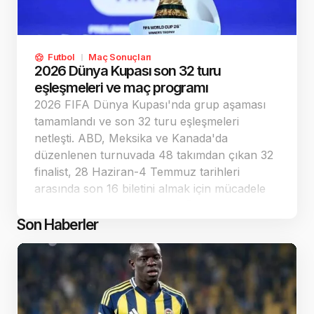
Futbol
Maç Sonuçları
2026 Dünya Kupası son 32 turu
eşleşmeleri ve maç programı
2026 FIFA Dünya Kupası'nda grup aşaması
tamamlandı ve son 32 turu eşleşmeleri
netleşti. ABD, Meksika ve Kanada'da
düzenlenen turnuvada 48 takımdan çıkan 32
finalist, 28 Haziran-4 Temmuz tarihleri
arasında son 16 biletini almak için mücadele
edecek. Türkiye'nin bulunduğu D Grubu'ndan
ABD ve Avustralya üst tura yükseldi.
Son Haberler