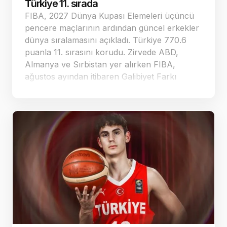
Türkiye 11. sırada
FIBA, 2027 Dünya Kupası Elemeleri üçüncü
pencere maçlarının ardından güncel erkekler
dünya sıralamasını açıkladı. Türkiye 770.6
puanla 11. sırasını korudu. Zirvede ABD,
Almanya ve Sırbistan yer alırken FIBA,
ağustos ayından itibaren Galibiyet Farkı
Faktörü hesaplamasında yeni bir sisteme
geçeceğini duyurdu.