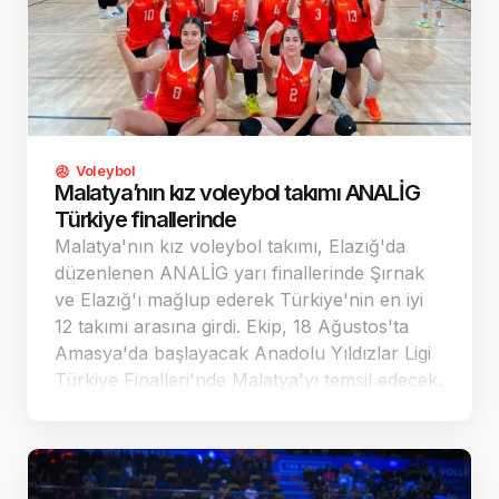
Voleybol
Malatya’nın kız voleybol takımı ANALİG
Türkiye finallerinde
Malatya'nın kız voleybol takımı, Elazığ'da
düzenlenen ANALİG yarı finallerinde Şırnak
ve Elazığ'ı mağlup ederek Türkiye'nin en iyi
12 takımı arasına girdi. Ekip, 18 Ağustos'ta
Amasya'da başlayacak Anadolu Yıldızlar Ligi
Türkiye Finalleri'nde Malatya'yı temsil edecek.