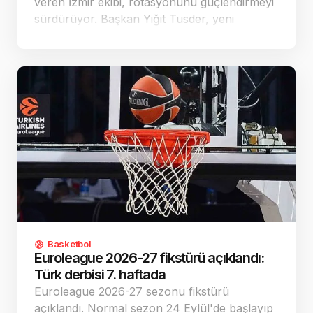
veren İzmir ekibi, rotasyonunu güçlendirmeyi
sürdürüyor. Başkan Yiğit Tusder, yeni
sezondaki hedefin play-off olduğunu açıkladı.
Basketbol
Euroleague 2026-27 fikstürü açıklandı:
Türk derbisi 7. haftada
Euroleague 2026-27 sezonu fikstürü
açıklandı. Normal sezon 24 Eylül'de başlayıp