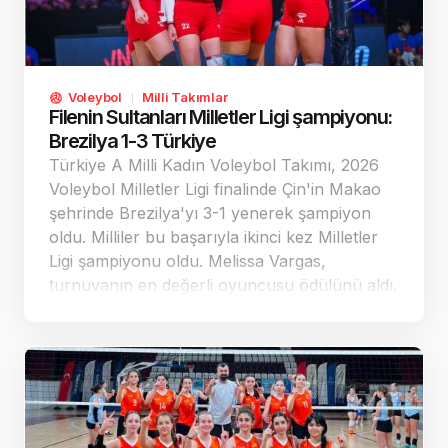
Voleybol
Milli Takımlar
Filenin Sultanları Milletler Ligi şampiyonu:
Brezilya 1-3 Türkiye
Türkiye A Milli Kadın Voleybol Takımı, 2026
Voleybol Milletler Ligi finalinde Çin'in Makao
şehrinde Brezilya'yı 3-1 yenerek şampiyon
oldu. Milliler bu başarıyla ikinci kez Milletler
Ligi şampiyonu oldu. Melissa Vargas,
turnuvanın en değerli oyuncusu ödülünü aldı.