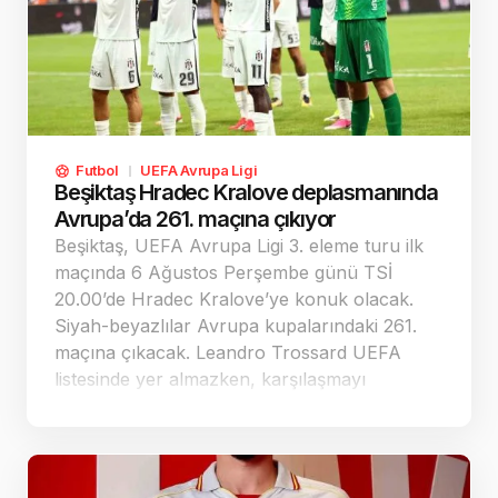
Futbol
UEFA Avrupa Ligi
Beşiktaş Hradec Kralove deplasmanında
Avrupa’da 261. maçına çıkıyor
Beşiktaş, UEFA Avrupa Ligi 3. eleme turu ilk
maçında 6 Ağustos Perşembe günü TSİ
20.00’de Hradec Kralove’ye konuk olacak.
Siyah-beyazlılar Avrupa kupalarındaki 261.
maçına çıkacak. Leandro Trossard UEFA
listesinde yer almazken, karşılaşmayı
Romanyalı hakem Horatiu Fenic yönetecek.