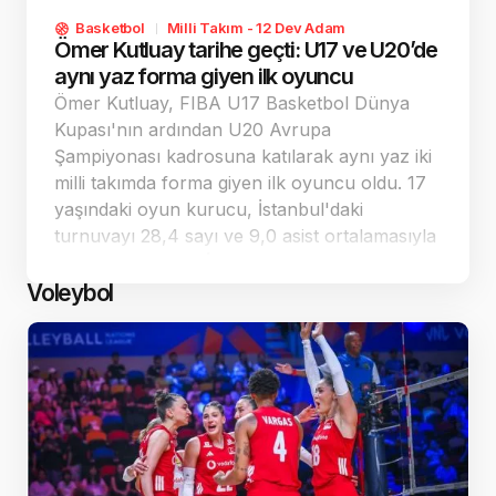
Basketbol
Milli Takım - 12 Dev Adam
Ömer Kutluay tarihe geçti: U17 ve U20’de
aynı yaz forma giyen ilk oyuncu
Ömer Kutluay, FIBA U17 Basketbol Dünya
Kupası'nın ardından U20 Avrupa
Şampiyonası kadrosuna katılarak aynı yaz iki
milli takımda forma giyen ilk oyuncu oldu. 17
yaşındaki oyun kurucu, İstanbul'daki
turnuvayı 28,4 sayı ve 9,0 asist ortalamasıyla
tamamlayarak En İyi Beş'e girdi. Ljubljana'da
ise farklı bir rolle savunma odaklı katkı
Voleybol
vermeye çalışıyor.