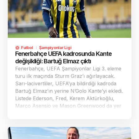
Futbol
Şampiyonlar Ligi
Fenerbahçe UEFA kadrosunda Kante
değişikliği: Bartuğ Elmaz çıktı
Fenerbahçe, UEFA Şampiyonlar Ligi 3. eleme
turu ilk maçında Sturm Graz’ı ağırlayacak.
Sarı-lacivertliler, UEFA’ya bildirdiği kadroda
Bartuğ Elmaz’ın yerine N’Golo Kante’yi ekledi.
Listede Ederson, Fred, Kerem Aktürkoğlu,
Marco Asensio ve Mason Greenwood da yer
aldı.