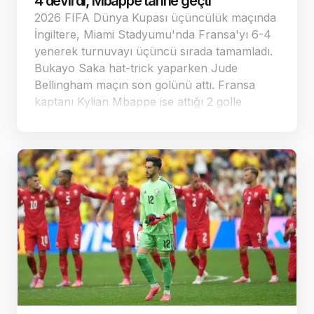
4 devirdi, Mbappe tarihe geçti
Çarşamba 21.15 Ferencvaros - Gornik Zabrze
2026 FIFA Dünya Kupası üçüncülük maçında
6 Ağustos Perşembe 18.00 KuPS Kuopio -
İngiltere, Miami Stadyumu'nda Fransa'yı 6-4
Universitatea Craiova 19.00 Jagiellonia -
yenerek turnuvayı üçüncü sırada tamamladı.
Rangers 19.00 Maccabi Tel Aviv - CSKA
Bukayo Saka hat-trick yaparken Jude
Sofya…
Bellingham maçın son golünü attı. Fransa
kaptanı Kylian Mbappe ise attığı 2 golle
Dünya Kupası tarihinde 22 gole ulaşarak
Lionel Messi'nin rekorunu kırıp zirveye
yerleşti.