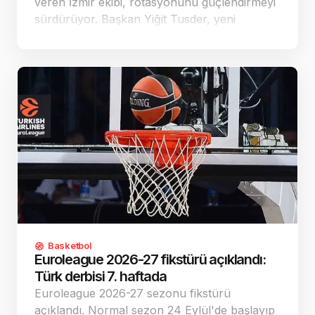
veren İzmir ekibi, rotasyonunu güçlendirmeyi
sürdürüyor. Başkan Yiğit Tusder, yeni
sezondaki hedefin play-off olduğunu açıkladı.
Basketbol
Euroleague 2026-27 fikstürü açıklandı:
Türk derbisi 7. haftada
Euroleague 2026-27 sezonu fikstürü
açıklandı. Normal sezon 24 Eylül'de başlayıp