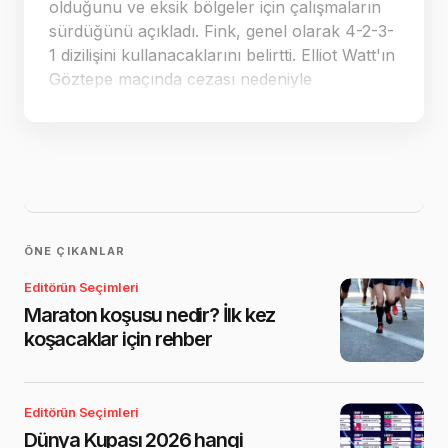
olduğunu ve eksik bölgeler için çalışmaların
sürdüğünü açıkladı. Fink, genel olarak 4-2-3-
1 dizilişini kullanacaklarını belirtti. Elliot Watt'ın
Göztepe maçında cezası nedeniyle
oynamasının zor olduğunu, Antoine
Sekongo'nun ise takım kimliği açısından
stratejik bir transfer olduğunu söyledi.
ÖNE ÇIKANLAR
Editörün Seçimleri
Maraton koşusu nedir? İlk kez
koşacaklar için rehber
Editörün Seçimleri
Dünya Kupası 2026 hangi