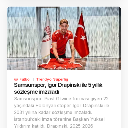
iki hazırlık karşılaşmasına çıkacak.
Futbol
Trendyol Süperlig
Samsunspor, Igor Drapinski ile 5 yıllık
sözleşme imzaladı
Samsunspor, Piast Gliwice forması giyen 22
yaşındaki Polonyalı stoper Igor Drapinski ile
2031 yılına kadar sözleşme imzaladı.
İstanbul’daki imza törenine Başkan Yüksel
Yıldırım katıldı. Drapinski, 2025-2026