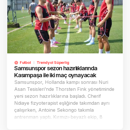
Futbol
Trendyol Süperlig
Samsunspor sezon hazırlıklarında
Kasımpaşa ile iki maç oynayacak
Samsunspor, Hollanda kampı sonrası Nuri
Asan Tesisleri’nde Thorsten Fink yönetiminde
yeni sezon hazırlıklarına başladı. Cherif
Ndiaye fizyoterapist eşliğinde takımdan ayrı
çalışırken, Antoine Sekongo takımla
antrenman yaptı. Kırmızı-beyazlı ekip, 8
Ağustos’ta İstanbul’da Kasımpaşa ile aynı gün