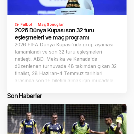
Futbol
Maç Sonuçları
2026 Dünya Kupası son 32 turu
eşleşmeleri ve maç programı
2026 FIFA Dünya Kupası'nda grup aşaması
tamamlandı ve son 32 turu eşleşmeleri
netleşti. ABD, Meksika ve Kanada'da
düzenlenen turnuvada 48 takımdan çıkan 32
finalist, 28 Haziran-4 Temmuz tarihleri
arasında son 16 biletini almak için mücadele
edecek. Türkiye'nin bulunduğu D Grubu'ndan
ABD ve Avustralya üst tura yükseldi.
Son Haberler