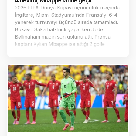
4 devirdi, Mbappe tarihe geçti
Çarşamba 21.15 Ferencvaros - Gornik Zabrze
2026 FIFA Dünya Kupası üçüncülük maçında
6 Ağustos Perşembe 18.00 KuPS Kuopio -
İngiltere, Miami Stadyumu'nda Fransa'yı 6-4
Universitatea Craiova 19.00 Jagiellonia -
yenerek turnuvayı üçüncü sırada tamamladı.
Rangers 19.00 Maccabi Tel Aviv - CSKA
Bukayo Saka hat-trick yaparken Jude
Sofya…
Bellingham maçın son golünü attı. Fransa
kaptanı Kylian Mbappe ise attığı 2 golle
Dünya Kupası tarihinde 22 gole ulaşarak
Lionel Messi'nin rekorunu kırıp zirveye
yerleşti.