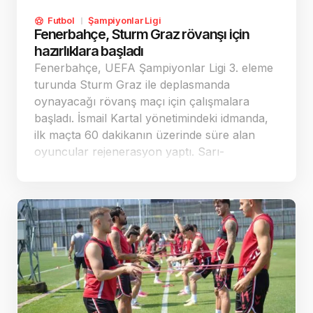
Futbol
Şampiyonlar Ligi
Fenerbahçe, Sturm Graz rövanşı için
hazırlıklara başladı
Fenerbahçe, UEFA Şampiyonlar Ligi 3. eleme
turunda Sturm Graz ile deplasmanda
oynayacağı rövanş maçı için çalışmalara
başladı. İsmail Kartal yönetimindeki idmanda,
ilk maçta 60 dakikanın üzerinde süre alan
oyuncular rejenerasyon yaptı. Sarı-
lacivertliler, yarınki iznin ardından cumartesi
günü yeniden antrenman yapacak.