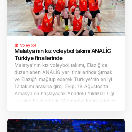
Voleybol
Malatya’nın kız voleybol takımı ANALİG
Türkiye finallerinde
Malatya'nın kız voleybol takımı, Elazığ'da
düzenlenen ANALİG yarı finallerinde Şırnak
ve Elazığ'ı mağlup ederek Türkiye'nin en iyi
12 takımı arasına girdi. Ekip, 18 Ağustos'ta
Amasya'da başlayacak Anadolu Yıldızlar Ligi
Türkiye Finalleri'nde Malatya'yı temsil edecek.