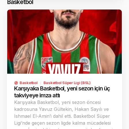
Sekongo'nun ise takım kimliği açısından
Basketbol
stratejik bir transfer olduğunu söyledi.
Basketbol
Basketbol Süper Ligi (BSL)
Karşıyaka Basketbol, yeni sezon için üç
takviyeye imza attı
Karşıyaka Basketbol, yeni sezon öncesi
kadrosuna Yavuz Gültekin, Hakan Sayılı ve
Ishmael El-Amin’i dahil etti. Basketbol Süper
Ligi’nde geçen sezon ligde kalma mücadelesi