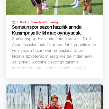
Futbol
Trendyol Süperlig
Samsunspor sezon hazırlıklarında
Kasımpaşa ile iki maç oynayacak
Samsunspor, Hollanda kampı sonrası Nuri
Asan Tesisleri’nde Thorsten Fink yönetiminde
yeni sezon hazırlıklarına başladı. Cherif
Ndiaye fizyoterapist eşliğinde takımdan ayrı
çalışırken, Antoine Sekongo takımla
antrenman yaptı. Kırmızı-beyazlı ekip, 8
Ağustos’ta İstanbul’da Kasımpaşa ile aynı gün
iki hazırlık karşılaşmasına çıkacak.