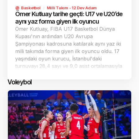
Basketbol
Milli Takım - 12 Dev Adam
Ömer Kutluay tarihe geçti: U17 ve U20’de
aynı yaz forma giyen ilk oyuncu
Ömer Kutluay, FIBA U17 Basketbol Dünya
Kupası'nın ardından U20 Avrupa
Şampiyonası kadrosuna katılarak aynı yaz iki
milli takımda forma giyen ilk oyuncu oldu. 17
yaşındaki oyun kurucu, İstanbul'daki
turnuvayı 28,4 sayı ve 9,0 asist ortalamasıyla
tamamlayarak En İyi Beş'e girdi. Ljubljana'da
ise farklı bir rolle savunma odaklı katkı
Voleybol
vermeye çalışıyor.