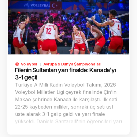
Voleybol
Avrupa & Dünya Şampiyonaları
Filenin Sultanları yarı finalde: Kanada’yı
3-1 geçti
Türkiye A Milli Kadın Voleybol Takımı, 2026
Voleybol Milletler Ligi çeyrek finalinde Çin'in
Makao şehrinde Kanada ile karşılaştı. İlk seti
22-25 kaybeden milliler, sonraki üç seti üst
üste alarak 3-1 galip geldi ve yarı finale
yükseldi. Daniele Santarelli'nin öğrencileri yarı
finalde Çin-ABD maçının galibiyle mücadele
edecek.