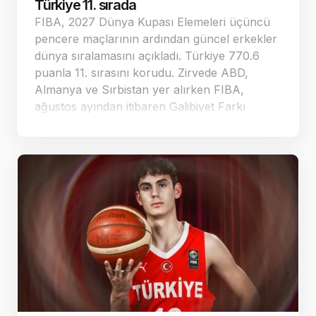
Türkiye 11. sırada
FIBA, 2027 Dünya Kupası Elemeleri üçüncü
pencere maçlarının ardından güncel erkekler
dünya sıralamasını açıkladı. Türkiye 770.6
puanla 11. sırasını korudu. Zirvede ABD,
Almanya ve Sırbistan yer alırken FIBA,
ağustos ayından itibaren Galibiyet Farkı
Faktörü hesaplamasında yeni bir sisteme
geçeceğini duyurdu.