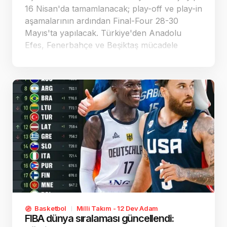
16 Nisan'da tamamlanacak; play-off ve play-in
aşamalarının ardından Final-Four 28-30
Mayıs'ta yapılacak. Türkiye'den Anadolu
Efes, Fenerbahçe ve Beşiktaş mücadele
edecek; ilk Türk derbisi 7. haftada Efes ile
Beşiktaş arasında oynanacak.
Basketbol
Milli Takım - 12 Dev Adam
FIBA dünya sıralaması güncellendi: