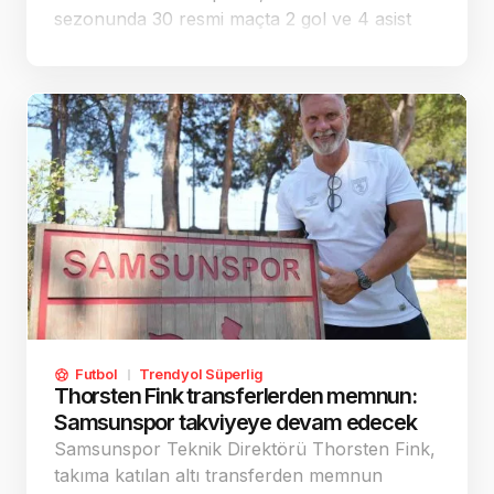
sezonunda 30 resmi maçta 2 gol ve 4 asist
üretti; kırmızı-beyazlıların altıncı transferi
oldu.
Futbol
Trendyol Süperlig
Thorsten Fink transferlerden memnun:
Samsunspor takviyeye devam edecek
Samsunspor Teknik Direktörü Thorsten Fink,
takıma katılan altı transferden memnun