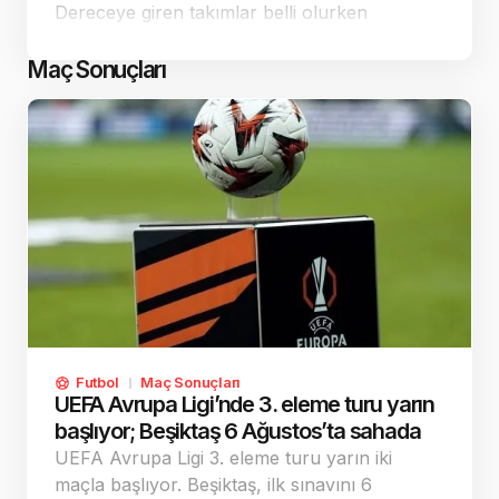
Dereceye giren takımlar belli olurken
organizasyon centilmenlik ve fair-play
ruhuyla dikkat çekti.
Maç Sonuçları
Futbol
Maç Sonuçları
UEFA Avrupa Ligi’nde 3. eleme turu yarın
başlıyor; Beşiktaş 6 Ağustos’ta sahada
UEFA Avrupa Ligi 3. eleme turu yarın iki
maçla başlıyor. Beşiktaş, ilk sınavını 6