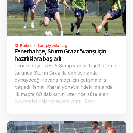
Futbol
Şampiyonlar Ligi
Fenerbahçe, Sturm Graz rövanşı için
hazırlıklara başladı
Fenerbahçe, UEFA Şampiyonlar Ligi 3. eleme
turunda Sturm Graz ile deplasmanda
oynayacağı rövanş maçı için çalışmalara
başladı. İsmail Kartal yönetimindeki idmanda,
ilk maçta 60 dakikanın üzerinde süre alan
oyuncular rejenerasyon yaptı. Sarı-
lacivertliler, yarınki iznin ardından cumartesi
günü yeniden antrenman yapacak.