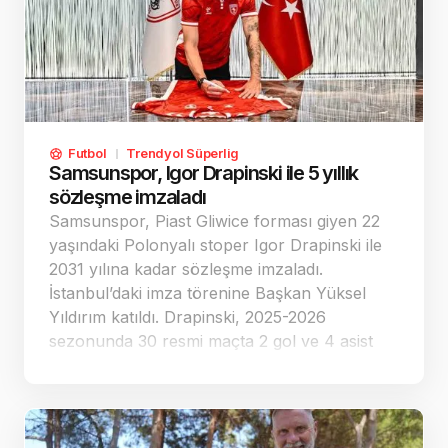
Futbol
Trendyol Süperlig
Samsunspor, Igor Drapinski ile 5 yıllık
sözleşme imzaladı
Samsunspor, Piast Gliwice forması giyen 22
yaşındaki Polonyalı stoper Igor Drapinski ile
2031 yılına kadar sözleşme imzaladı.
İstanbul’daki imza törenine Başkan Yüksel
Yıldırım katıldı. Drapinski, 2025-2026
sezonunda 30 resmi maçta 2 gol ve 4 asist
üretti; kırmızı-beyazlıların altıncı transferi
oldu.