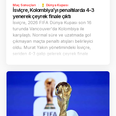
Maç Sonuçları
Dünya Kupası
İsviçre, Kolombiya’yı penaltılarda 4-3
yenerek çeyrek finale çıktı
İsviçre, 2026 FIFA Dünya Kupası son 16
turunda Vancouver'da Kolombiya ile
karşılaştı. Normal süre ve uzatmada gol
çıkmayan maçta penaltı atışları belirleyici
oldu. Murat Yakın yönetimindeki İsviçre,
seriden 4-3 galip gelerek çeyrek finale
yükseldi ve rakibi Arjantin oldu.