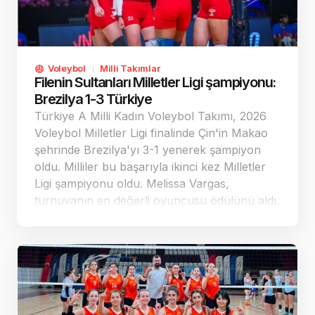
Voleybol
Milli Takımlar
Filenin Sultanları Milletler Ligi şampiyonu:
Brezilya 1-3 Türkiye
Türkiye A Milli Kadın Voleybol Takımı, 2026
Voleybol Milletler Ligi finalinde Çin'in Makao
şehrinde Brezilya'yı 3-1 yenerek şampiyon
oldu. Milliler bu başarıyla ikinci kez Milletler
Ligi şampiyonu oldu. Melissa Vargas,
turnuvanın en değerli oyuncusu ödülünü aldı.