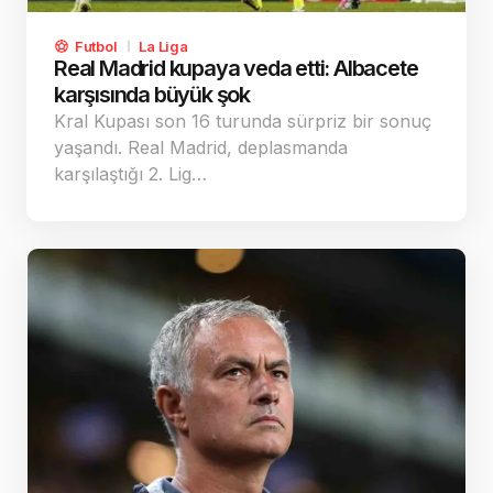
Futbol
La Liga
Real Madrid kupaya veda etti: Albacete
karşısında büyük şok
Kral Kupası son 16 turunda sürpriz bir sonuç
yaşandı. Real Madrid, deplasmanda
karşılaştığı 2. Lig…