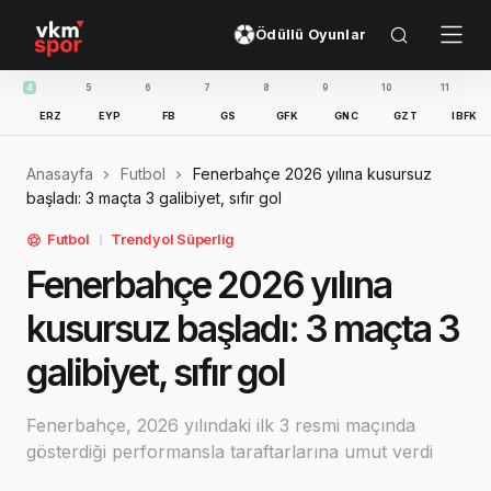
Ödüllü Oyunlar
5
6
7
8
9
10
11
12
RZ
EYP
FB
GS
GFK
GNC
GZT
IBFK
KAS
Anasayfa
Futbol
Fenerbahçe 2026 yılına kusursuz
başladı: 3 maçta 3 galibiyet, sıfır gol
Futbol
Trendyol Süperlig
Fenerbahçe 2026 yılına
kusursuz başladı: 3 maçta 3
galibiyet, sıfır gol
Fenerbahçe, 2026 yılındaki ilk 3 resmi maçında
gösterdiği performansla taraftarlarına umut verdi