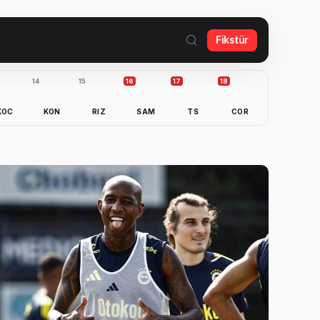
Fikstür
14
15
16
17
18
KOC
KON
RIZ
SAM
TS
COR