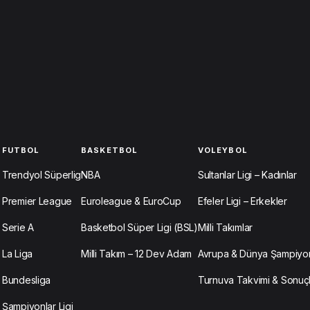
FUTBOL
BASKETBOL
VOLEYBOL
Trendyol Süperlig
NBA
Sultanlar Ligi – Kadınlar
Premier League
Euroleague & EuroCup
Efeler Ligi – Erkekler
Serie A
Basketbol Süper Ligi (BSL)
Milli Takımlar
La Liga
Milli Takım – 12 Dev Adam
Avrupa & Dünya Şampiyon
Bundesliga
Turnuva Takvimi & Sonuç
Şampiyonlar Ligi