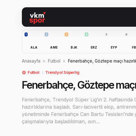
1
2
3
4
5
6
ALA
AME
BJK
ERZ
EYP
F
Anasayfa
Futbol
Fenerbahçe, Göztepe maçı hazırlık
Futbol
Trendyol Süperlig
Fenerbahçe, Göztepe maçı h
Fenerbahçe, Trendyol Süper Lig’in 2. haftasında
hazırlıklarına başladı. Sarı-lacivertli ekip, antr
yönetiminde Fenerbahçe Can Bartu Tesisleri’nde 
çalışmalarıyla başladıİdman, ısın…