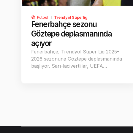
Futbol
Trendyol Süperlig
Fenerbahçe sezonu
Göztepe deplasmanında
açıyor
Fenerbahçe, Trendyol Süper Lig 2025-
2026 sezonuna Göztepe deplasmanında
başlıyor. Sarı-lacivertliler, UEFA…