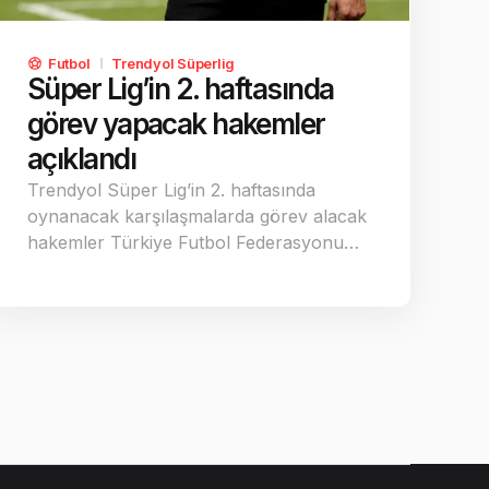
Futbol
Trendyol Süperlig
Süper Lig’in 2. haftasında
görev yapacak hakemler
açıklandı
Trendyol Süper Lig’in 2. haftasında
oynanacak karşılaşmalarda görev alacak
hakemler Türkiye Futbol Federasyonu…