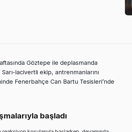
 haftasında Göztepe ile deplasmanda
Sarı-lacivertli ekip, antrenmanlarını
inde Fenerbahçe Can Bartu Tesisleri’nde
şmalarıyla başladı
e reaksiyon koşularıyla başlarken, devamında