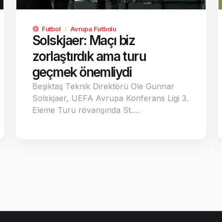
Futbol
Avrupa Futbolu
Solskjaer: Maçı biz
zorlaştırdık ama turu
geçmek önemliydi
Beşiktaş Teknik Direktörü Ole Gunnar
Solskjaer, UEFA Avrupa Konferans Ligi 3.
Eleme Turu rövanşında St.…