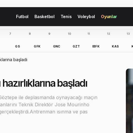
Futbol
Basketbol
Tenis
Voleybol
Oyunlar
7
8
9
10
11
12
13
B
GS
GFK
GNC
GZT
IBFK
KAS
larına başladı
azırlıklarına başladı
 Göztepe ile deplasmanda oynayacağı maçın
enmanlarını Teknik Direktör Jose Mourinho
gerçekleştirdi.Antrenman ısınma ve pas