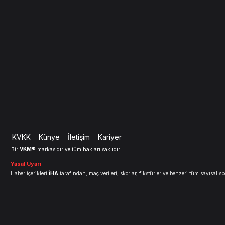
KVKK
Künye
İletişim
Kariyer
VKM®
Bir
markasıdır ve tüm hakları saklıdır.
Yasal Uyarı
Haber içerikleri
İHA
tarafından; maç verileri, skorlar, fikstürler ve benzeri tüm sayısal spo