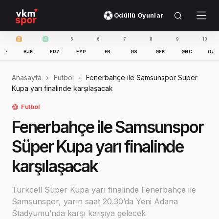
Ödüllü Oyunlar
4
5
6
7
8
9
10
11
BJK
ERZ
EYP
FB
GS
GFK
GNC
GZT
IB
Anasayfa
Futbol
Fenerbahçe ile Samsunspor Süper
Kupa yarı finalinde karşılaşacak
Futbol
Fenerbahçe ile Samsunspor
Süper Kupa yarı finalinde
karşılaşacak
Turkcell Süper Kupa yarı finalinde Fenerbahçe ile
Samsunspor, yarın saat 20.30’da Yeni Adana
Stadyumu’nda karşı karşıya gelecek