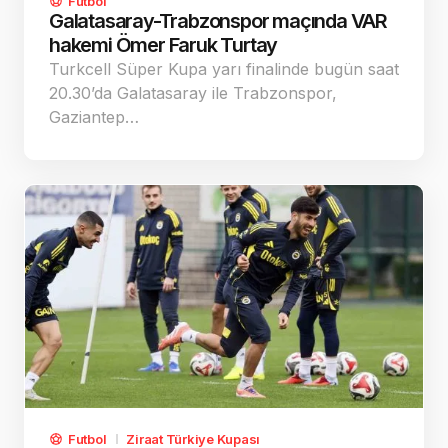
Futbol
Galatasaray-Trabzonspor maçında VAR
hakemi Ömer Faruk Turtay
Turkcell Süper Kupa yarı finalinde bugün saat
20.30’da Galatasaray ile Trabzonspor,
Gaziantep…
Futbol
Ziraat Türkiye Kupası