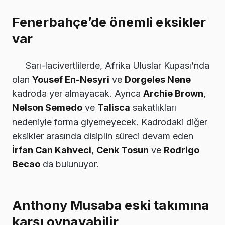
Fenerbahçe’de önemli eksikler
var
Sarı-lacivertlilerde, Afrika Uluslar Kupası’nda
olan
Yousef En-Nesyri
ve
Dorgeles Nene
kadroda yer almayacak. Ayrıca
Archie Brown
,
Nelson Semedo
ve
Talisca
sakatlıkları
nedeniyle forma giyemeyecek. Kadrodaki diğer
eksikler arasında disiplin süreci devam eden
İrfan Can Kahveci
,
Cenk Tosun
ve
Rodrigo
Becao
da bulunuyor.
Anthony Musaba eski takımına
karşı oynayabilir