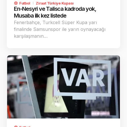
Futbol
Ziraat Türkiye Kupası
En-Nesyri ve Talisca kadroda yok,
Musaba ilk kez listede
Fenerbahçe, Turkcell Süper Kupa yarı
finalinde Samsunspor ile yarın oynayacağı
karşılaşmanın…