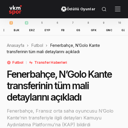
Ödüllü Oyunlar
3
4
5
6
7
8
9
10
11
BJK
ERZ
EYP
FB
GS
GFK
GNC
GZT
Anasayfa
Futbol
Fenerbahçe, N’Golo Kante
transferinin tüm mali detaylarını açıkladı
Futbol
Transfer Haberleri
Fenerbahçe, N’Golo Kante
transferinin tüm mali
detaylarını açıkladı
Fenerbahçe, Fransız orta saha oyuncusu N’Golo
Kante’nin transferiyle ilgili detayları Kamuyu
Aydınlatma Platformu’na (KAP) bildirdi