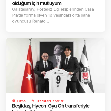
olduğum için mutluyum
Galatasaray, Portekiz Ligi ekiplerinden Casa
Pia’da forma giyen 18 yaşındaki orta saha
oyuncusu Renato…
Futbol
Transfer Haberleri
Beşiktaş, Hyeon-Gyu Oh transferiyle