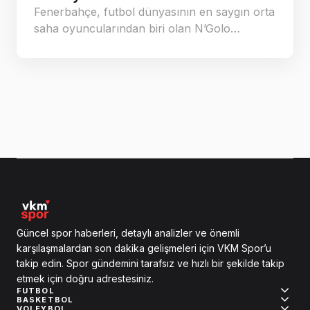
Fenerbahçe, futbol dünyasının en saygın orta
saha oyuncularından biri olan N’Golo…
Güncel spor haberleri, detaylı analizler ve önemli
karşılaşmalardan son dakika gelişmeleri için VKM Spor’u
takip edin. Spor gündemini tarafsız ve hızlı bir şekilde takip
etmek için doğru adrestesiniz.
FUTBOL
BASKETBOL
VOLEYBOL