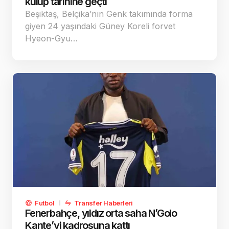
kulüp tarihine geçti
Beşiktaş, Belçika’nın Genk takımında forma
giyen 24 yaşındaki Güney Koreli forvet
Hyeon-Gyu…
Futbol
Transfer Haberleri
Fenerbahçe, yıldız orta saha N’Golo
Kante’yi kadrosuna kattı