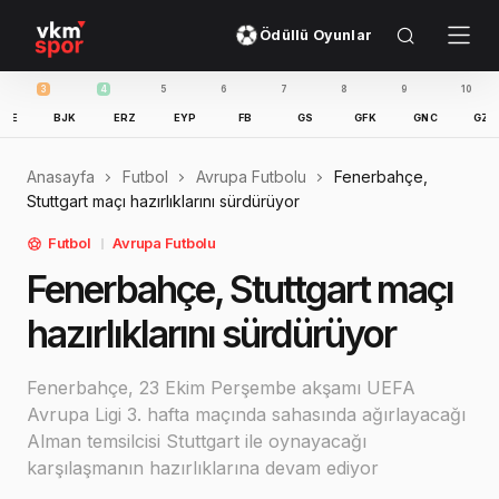
Ödüllü Oyunlar
3
4
5
6
7
8
9
10
11
BJK
ERZ
EYP
FB
GS
GFK
GNC
GZT
Anasayfa
Futbol
Avrupa Futbolu
Fenerbahçe,
Stuttgart maçı hazırlıklarını sürdürüyor
Futbol
Avrupa Futbolu
Fenerbahçe, Stuttgart maçı
hazırlıklarını sürdürüyor
Fenerbahçe, 23 Ekim Perşembe akşamı UEFA
Avrupa Ligi 3. hafta maçında sahasında ağırlayacağı
Alman temsilcisi Stuttgart ile oynayacağı
karşılaşmanın hazırlıklarına devam ediyor