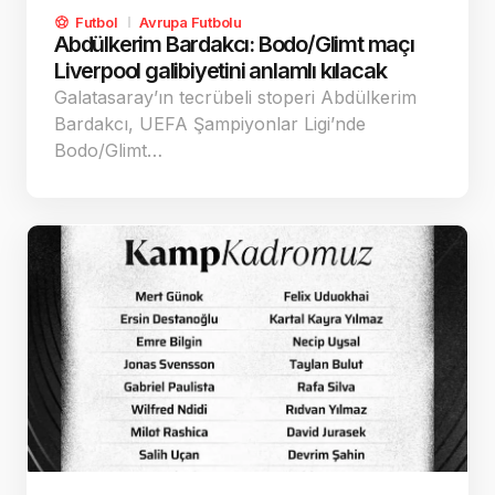
Futbol
Avrupa Futbolu
Abdülkerim Bardakcı: Bodo/Glimt maçı
Liverpool galibiyetini anlamlı kılacak
Galatasaray’ın tecrübeli stoperi Abdülkerim
Bardakcı, UEFA Şampiyonlar Ligi’nde
Bodo/Glimt…