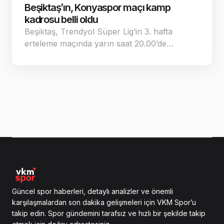
Beşiktaş’ın, Konyaspor maçı kamp
kadrosu belli oldu
Beşiktaş, Trendyol Süper Lig’in 3. hafta
erteleme maçında yarın saat 20.00’de…
Güncel spor haberleri, detaylı analizler ve önemli
karşılaşmalardan son dakika gelişmeleri için VKM Spor’u
takip edin. Spor gündemini tarafsız ve hızlı bir şekilde takip