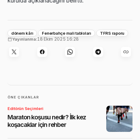
kurulda açıklanacağını belirtti.
dönem kârı
Fenerbahçe mali tabloları
TFRS raporu
18 Ekim 2025 16:28
Yayınlanma:
ÖNE ÇIKANLAR
Editörün Seçimleri
Maraton koşusu nedir? İlk kez
koşacaklar için rehber