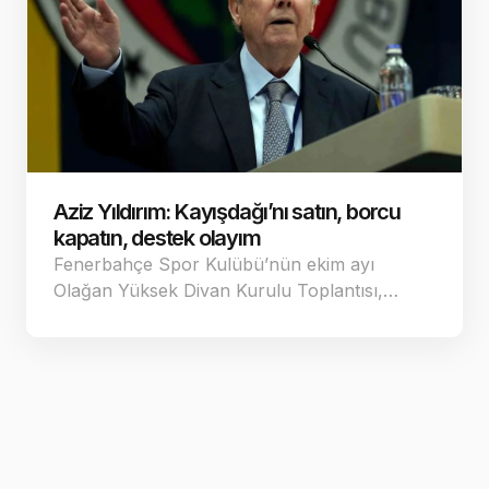
Aziz Yıldırım: Kayışdağı’nı satın, borcu
kapatın, destek olayım
Fenerbahçe Spor Kulübü’nün ekim ayı
Olağan Yüksek Divan Kurulu Toplantısı,…