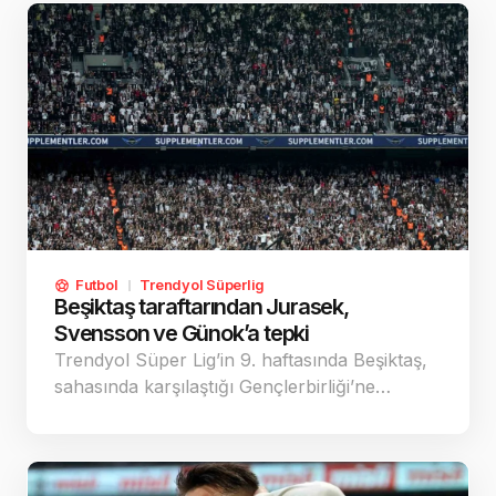
Futbol
Trendyol Süperlig
Beşiktaş taraftarından Jurasek,
Svensson ve Günok’a tepki
Trendyol Süper Lig’in 9. haftasında Beşiktaş,
sahasında karşılaştığı Gençlerbirliği’ne…