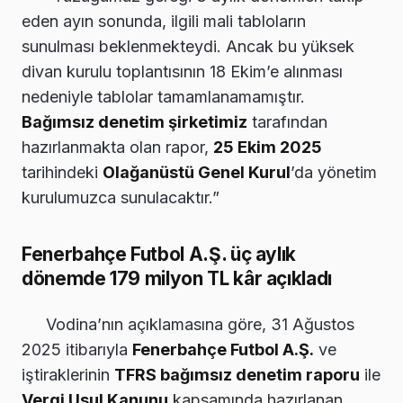
eden ayın sonunda, ilgili mali tabloların
sunulması beklenmekteydi. Ancak bu yüksek
divan kurulu toplantısının 18 Ekim’e alınması
nedeniyle tablolar tamamlanamamıştır.
Bağımsız denetim şirketimiz
tarafından
hazırlanmakta olan rapor,
25 Ekim 2025
tarihindeki
Olağanüstü Genel Kurul
’da yönetim
kurulumuzca sunulacaktır.”
Fenerbahçe Futbol A.Ş. üç aylık
dönemde 179 milyon TL kâr açıkladı
Vodina’nın açıklamasına göre, 31 Ağustos
2025 itibarıyla
Fenerbahçe Futbol A.Ş.
ve
iştiraklerinin
TFRS bağımsız denetim raporu
ile
Vergi Usul Kanunu
kapsamında hazırlanan