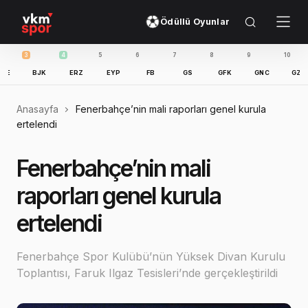
Ödüllü Oyunlar
3
4
5
6
7
8
9
10
11
BJK
ERZ
EYP
FB
GS
GFK
GNC
GZT
I
Anasayfa
Fenerbahçe’nin mali raporları genel kurula
ertelendi
Fenerbahçe’nin mali
raporları genel kurula
ertelendi
Fenerbahçe Spor Kulübü’nün Yüksek Divan Kurulu
Toplantısı, Faruk Ilgaz Tesisleri’nde gerçekleştirildi