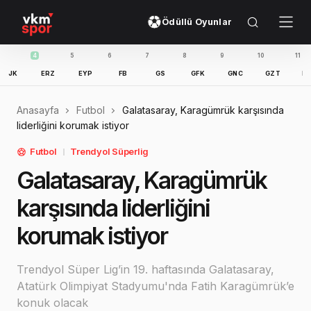
Ödüllü Oyunlar
4
5
6
7
8
9
10
11
12
ERZ
EYP
FB
GS
GFK
GNC
GZT
IBFK
K
Anasayfa
Futbol
Galatasaray, Karagümrük karşısında
liderliğini korumak istiyor
Futbol
Trendyol Süperlig
Galatasaray, Karagümrük
karşısında liderliğini
korumak istiyor
Trendyol Süper Lig’in 19. haftasında Galatasaray,
Atatürk Olimpiyat Stadyumu'nda Fatih Karagümrük’e
konuk olacak