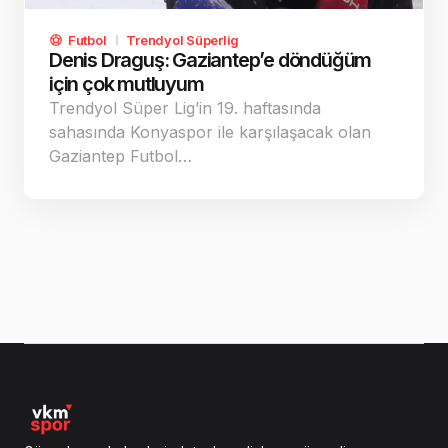
Futbol
Trendyol Süperlig
Denis Draguş: Gaziantep’e döndüğüm
için çok mutluyum
Trendyol Süper Lig’in 19. haftasında
sahasında Konyaspor ile karşılaşacak olan
Gaziantep Futbol…