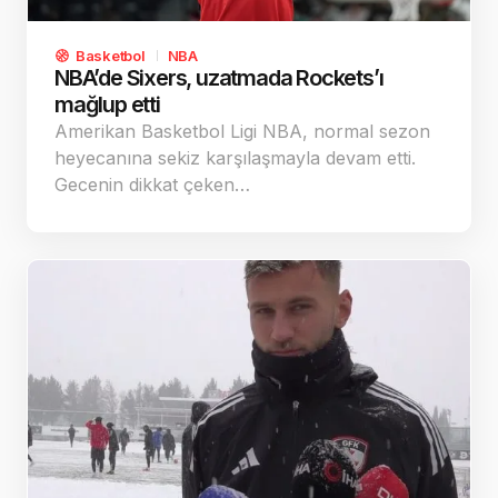
Basketbol
NBA
NBA’de Sixers, uzatmada Rockets’ı
mağlup etti
Amerikan Basketbol Ligi NBA, normal sezon
heyecanına sekiz karşılaşmayla devam etti.
Gecenin dikkat çeken…