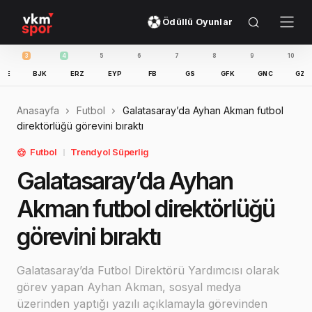
Ödüllü Oyunlar
3
4
5
6
7
8
9
10
11
BJK
ERZ
EYP
FB
GS
GFK
GNC
GZT
I
Anasayfa
Futbol
Galatasaray’da Ayhan Akman futbol
direktörlüğü görevini bıraktı
Futbol
Trendyol Süperlig
Galatasaray’da Ayhan
Akman futbol direktörlüğü
görevini bıraktı
Galatasaray’da Futbol Direktörü Yardımcısı olarak
görev yapan Ayhan Akman, sosyal medya
üzerinden yaptığı yazılı açıklamayla görevinden