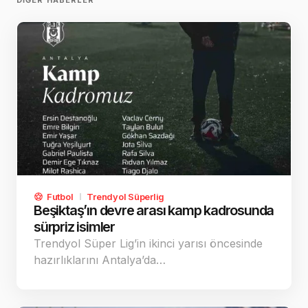
Futbol
Trendyol Süperlig
Beşiktaş’ın devre arası kamp kadrosunda
sürpriz isimler
Trendyol Süper Lig’in ikinci yarısı öncesinde
hazırlıklarını Antalya’da…