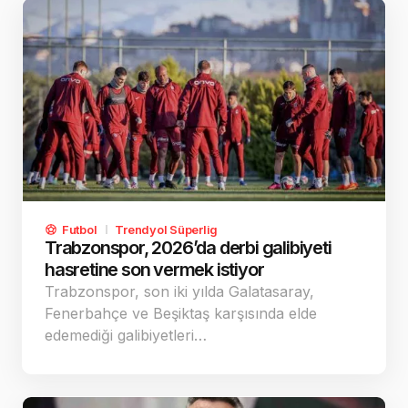
Futbol
Trendyol Süperlig
Trabzonspor, 2026’da derbi galibiyeti
hasretine son vermek istiyor
Trabzonspor, son iki yılda Galatasaray,
Fenerbahçe ve Beşiktaş karşısında elde
edemediği galibiyetleri…