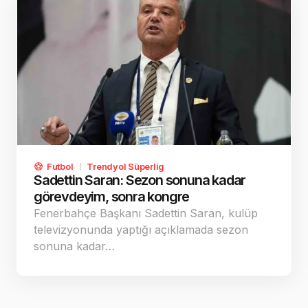
Futbol
Trendyol Süperlig
Sadettin Saran: Sezon sonuna kadar
görevdeyim, sonra kongre
Fenerbahçe Başkanı Sadettin Saran, kulüp
televizyonunda yaptığı açıklamada sezon
sonuna kadar…