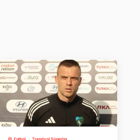
Futbol
Trendyol Süperlig