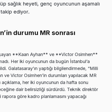
lüp sağlık heyeti, genç oyuncunun aşamalı
takip ediyor.
n’in durumu MR sonrası
k yaşayan **Kaan Ayhan** ve **Victor Osimhen**
ymadı. Her iki oyuncunun da bugün İstanbul’a
ldi. Galatasaray’ın yaptığı bilgilendirmede, “Milli
n ve Victor Osimhen’in durumları yapılacak MR
 Bu açıklama, her iki oyuncunun da hafta sonu
ine dair belirsizliği sürdürdü. Teknik direktör
ai rapora göre kadro planlamasını yapacağı