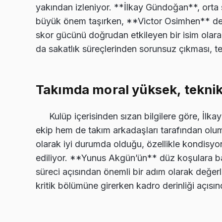
yakından izleniyor. **İlkay Gündoğan**, orta s
büyük önem taşırken, **Victor Osimhen** de h
skor gücünü doğrudan etkileyen bir isim olar
da sakatlık süreçlerinden sorunsuz çıkması, t
Takımda moral yüksek, tekni
Kulüp içerisinden sızan bilgilere göre, İ
ekip hem de takım arkadaşları tarafından olum
olarak iyi durumda olduğu, özellikle kondisyo
ediliyor. **Yunus Akgün’ün** düz koşulara 
süreci açısından önemli bir adım olarak değerl
kritik bölümüne girerken kadro derinliği açısın