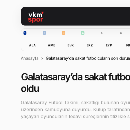
1
2
3
4
5
6
ALA
AME
BJK
ERZ
EYP
F
Anasayfa
Galatasaray’da sakat futbolcuların son durum
Galatasaray’da sakat futbo
oldu
Galatasaray Futbol Takımı, sakatlığı bulunan oyun
üzerinden kamuoyuna duyurdu. Kulüp tarafından y
yaşayan oyuncuların tedavi süreçlerinin titizlik