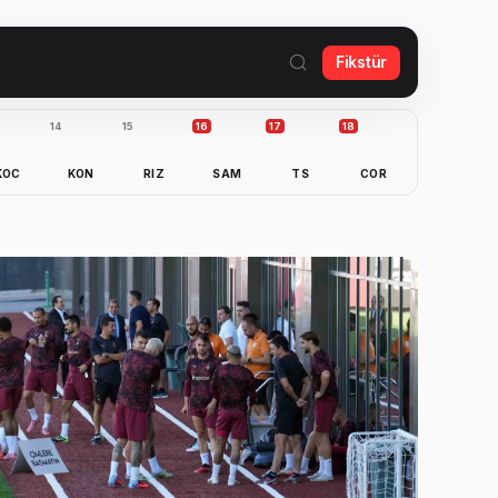
Fikstür
14
15
16
17
18
KOC
KON
RIZ
SAM
TS
COR