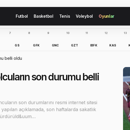
Futbol
Basketbol
Tenis
Voleybol
Oyunlar
7
8
9
10
11
12
13
B
GS
GFK
GNC
GZT
IBFK
KAS
u belli oldu
lcuların son durumu belli
cuların son durumlarını resmi internet sitesi
apılan açıklamada, son haftalarda sakatlık
le sürdürüld&uum…