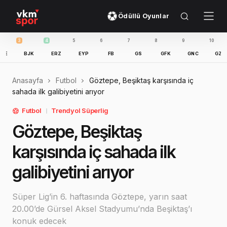
Ödüllü Oyunlar
3
4
5
6
7
8
9
10
11
BJK
ERZ
EYP
FB
GS
GFK
GNC
GZT
I
Anasayfa
Futbol
Göztepe, Beşiktaş karşısında iç
sahada ilk galibiyetini arıyor
Futbol
Trendyol Süperlig
Göztepe, Beşiktaş
karşısında iç sahada ilk
galibiyetini arıyor
Süper Lig’in 6. haftasında Göztepe, yarın saat
20.00’de Gürsel Aksel Stadyumu’nda Beşiktaş’ı
konuk edecek