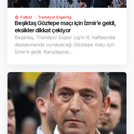
Futbol
Trendyol Süperlig
Beşiktaş Göztepe maçı için İzmir’e geldi,
eksikler dikkat çekiyor
Beşiktaş, Trendyol Süper Lig’in 6. haftasında
deplasmanda oynayacağı Göztepe maçı için
İzmir’e geldi. Karşılaşma…