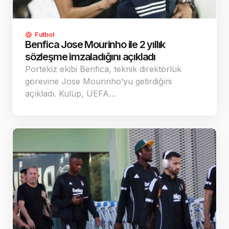
Futbol
Benfica Jose Mourinho ile 2 yıllık
sözleşme imzaladığını açıkladı
Portekiz ekibi Benfica, teknik direktörlük
görevine Jose Mourinho’yu getirdiğini
açıkladı. Kulüp, UEFA…