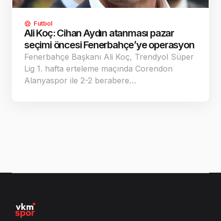
Futbol
Ali Koç: Cihan Aydın atanması pazar
seçimi öncesi Fenerbahçe’ye operasyon
Fenerbahçe Başkanı Ali Koç, Trendyol Süper
Lig 1. hafta erteleme maçında Corendon
Alanyaspor ile 2-2 berabere…