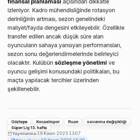
finansal planlaması
açısından dikkatle
izleniyor. Kadro mühendisliğinde rotasyon
derinliğinin artması, sezon genelindeki
maliyet/fayda dengesini etkileyebilir. Özellikle
transfer edilen ancak düşük süre alan
oyuncuların sahaya yansıyan performansları,
sezon sonu değerlendirmelerinde belirleyici
olacaktır. Kulübün
sözleşme yönetimi
ve
oyuncu gelişimi konusundaki politikaları, bu
maçta yapılacak tercihler üzerinden
şekillenebilir.
Göztepe
Kocaelispor
Ruan
savunma değişikliği
Süper Lig 13. hafta
19 Kasım 2025 13:07
Yayınlanma: