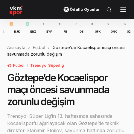
Ödüllü Oyunlar
3
4
5
6
7
8
9
10
11
BJK
ERZ
EYP
FB
GS
GFK
GNC
GZT
I
Anasayfa
Futbol
Göztepe’de Kocaelispor maçı öncesi
savunmada zorunlu değişim
Futbol
Trendyol Süperlig
Göztepe’de Kocaelispor
maçı öncesi savunmada
zorunlu değişim
Trendyol Süper Lig’in 13. haftasında sahasında
Kocaelispor’u ağırlayacak olan Göztepe’de teknik
direktör Stanimir Stoilov, savunma hattında zorunlu