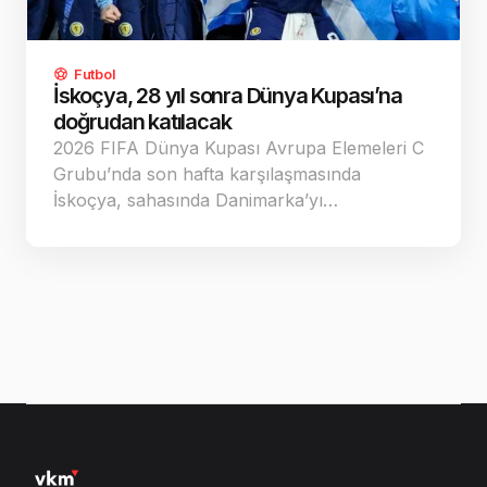
Futbol
İskoçya, 28 yıl sonra Dünya Kupası’na
doğrudan katılacak
2026 FIFA Dünya Kupası Avrupa Elemeleri C
Grubu’nda son hafta karşılaşmasında
İskoçya, sahasında Danimarka’yı…