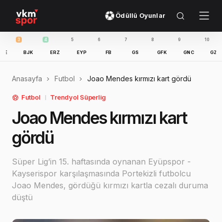
Ödüllü Oyunlar
3
4
5
6
7
8
9
10
11
BJK
ERZ
EYP
FB
GS
GFK
GNC
GZT
I
Anasayfa
Futbol
Joao Mendes kırmızı kart gördü
Futbol
Trendyol Süperlig
Joao Mendes kırmızı kart
gördü
Süper Lig’in 15. haftasında oynanan Eyüpspor -
Kayserispor karşılaşmasında Portekizli futbolcu
Joao Mendes, gördüğü kırmızı kartla cezalı duruma
düştü