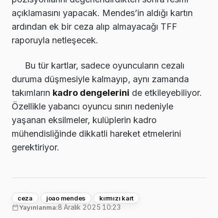
açıklamasını yapacak. Mendes’in aldığı kartın
ardından ek bir ceza alıp almayacağı TFF
raporuyla netleşecek.
Bu tür kartlar, sadece oyuncuların cezalı
duruma düşmesiyle kalmayıp, aynı zamanda
takımların
kadro dengelerini
de etkileyebiliyor.
Özellikle yabancı oyuncu sınırı nedeniyle
yaşanan eksilmeler, kulüplerin kadro
mühendisliğinde dikkatli hareket etmelerini
gerektiriyor.
ceza
joao mendes
kırmızı kart
8 Aralık 2025 10:23
Yayınlanma: