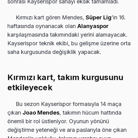
sonrası Kayserispor sahayı eksik tamamladı.
Kırmızı kart gören Mendes,
Süper Lig
’in 16.
haftasında oynanacak olan
Alanyaspor
karşılaşmasında takımındaki yerini alamayacak.
Kayserispor teknik ekibi, bu gelişme üzerine orta
saha kurgusunda değişiklik yapacak.
Kırmızı kart, takım kurgusunu
etkileyecek
Bu sezon Kayserispor formasıyla 14 maça
çıkan
Joao Mendes
, takımın hücum hattında
önemli bir rol üstleniyor. Oyunun yönünü
değiştirme yeteneği ve ara paslarıyla öne çıkan