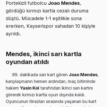
Portekizli futbolcu
Joao Mendes
,
gördüğü kırmızı kartla cezalı duruma
düştü. Mücadele 1-1 eşitlikle sona
ererken, Kayserispor sahadan 10 kişiyle
ayrıldı.
Mendes, ikinci sarı kartla
oyundan atıldı
89. dakikada sarı kart gören
Joao Mendes
,
karşılaşmanın hemen ardından, maç bitiminde
hakem
Yasin Kol
tarafından ikinci sarı kartını
görerek kırmızı kartla oyun dışında kaldı.
Oyuncunun itirazları sırasında yaşanan bu kart