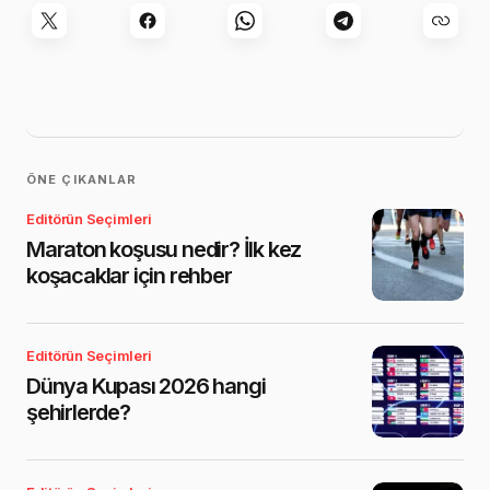
ÖNE ÇIKANLAR
Editörün Seçimleri
Maraton koşusu nedir? İlk kez
koşacaklar için rehber
Editörün Seçimleri
Dünya Kupası 2026 hangi
şehirlerde?