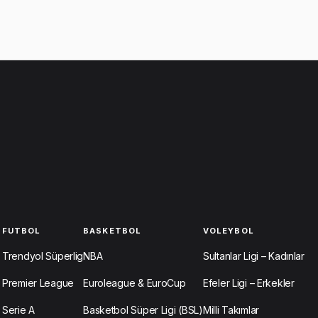
FUTBOL
BASKETBOL
VOLEYBOL
Trendyol Süperlig
NBA
Sultanlar Ligi – Kadınlar
Premier League
Euroleague & EuroCup
Efeler Ligi – Erkekler
Serie A
Basketbol Süper Ligi (BSL)
Milli Takımlar