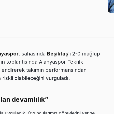
nyaspor
, sahasında
Beşiktaş
’ı 2-0 mağlup
ın toplantısında Alanyaspor Teknik
erlendirerek takımın performansından
skli olabileceğini vurguladı.
lan devamlılık”
da uyguladık. Oyuncularımız görevlerini yerine