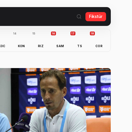
Fikstür
14
15
16
17
18
KOC
KON
RIZ
SAM
TS
COR