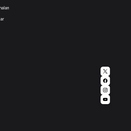
aları
lar