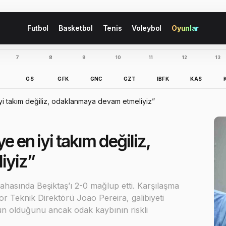
Futbol
Basketbol
Tenis
Voleybol
Oyunlar
7
8
9
10
11
12
13
B
GS
GFK
GNC
GZT
IBFK
KAS
yi takım değiliz, odaklanmaya devam etmeliyiz”
e en iyi takım değiliz,
iyiz”
ahasında Beşiktaş’ı 2-0 mağlup etti. Karşılaşma
r Teknik Direktörü Joao Pereira, galibiyeti
 olduğunu ancak odak kaybının riskli