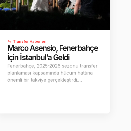
Transfer Haberleri
Marco Asensio, Fenerbahçe
İçin İstanbul’a Geldi
Fenerbahçe, 2025-2026 sezonu transfer
planlaması kapsamında hücum hattına
önemli bir takviye gerçekleştirdi.…