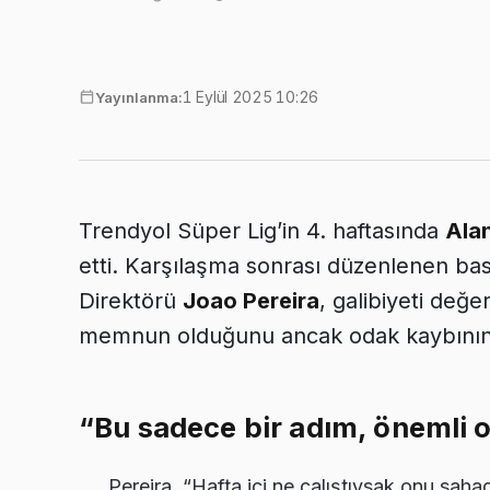
1 Eylül 2025 10:26
Yayınlanma:
Trendyol Süper Lig’in 4. haftasında
Ala
etti. Karşılaşma sonrası düzenlenen bas
Direktörü
Joao Pereira
, galibiyeti değ
memnun olduğunu ancak odak kaybının ri
“Bu sadece bir adım, önemli o
Pereira, “Hafta içi ne çalıştıysak onu saha