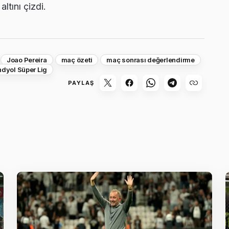
tını çizdi.
Joao Pereira
maç özeti
maç sonrası değerlendirme
ndyol Süper Lig
PAYLAŞ