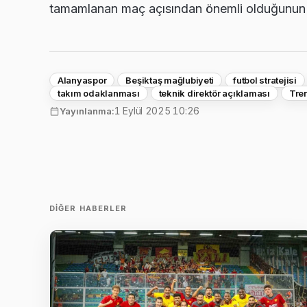
tamamlanan maç açısından önemli olduğunun al
Alanyaspor
Beşiktaş mağlubiyeti
futbol stratejisi
takım odaklanması
teknik direktör açıklaması
Tre
1 Eylül 2025 10:26
Yayınlanma:
DIĞER HABERLER