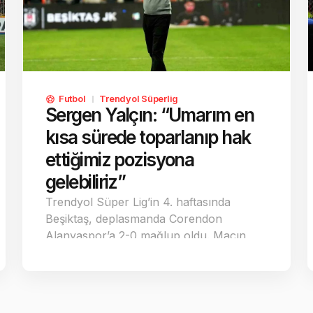
Futbol
Trendyol Süperlig
Sergen Yalçın: “Umarım en
kısa sürede toparlanıp hak
ettiğimiz pozisyona
gelebiliriz”
Trendyol Süper Lig’in 4. haftasında
Beşiktaş, deplasmanda Corendon
Alanyaspor’a 2-0 mağlup oldu. Maçın
ardından…