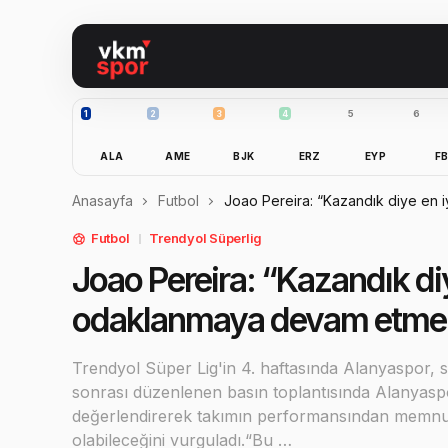
1
2
3
4
5
6
ALA
AME
BJK
ERZ
EYP
F
Anasayfa
Futbol
Joao Pereira: “Kazandık diye en i
Futbol
Trendyol Süperlig
Joao Pereira: “Kazandık diy
odaklanmaya devam etmel
Trendyol Süper Lig'in 4. haftasında Alanyaspor, s
sonrası düzenlenen basın toplantısında Alanyaspo
değerlendirerek takımın performansından memnun
olabileceğini vurguladı.“Bu …