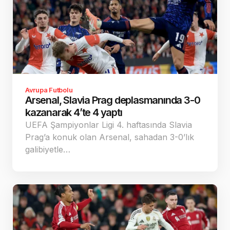
Avrupa Futbolu
Arsenal, Slavia Prag deplasmanında 3-0
kazanarak 4’te 4 yaptı
UEFA Şampiyonlar Ligi 4. haftasında Slavia
Prag’a konuk olan Arsenal, sahadan 3-0’lık
galibiyetle…