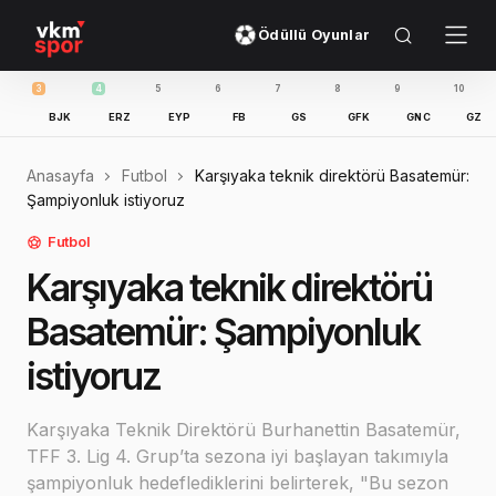
Ödüllü Oyunlar
4
5
6
7
8
9
10
11
BJK
ERZ
EYP
FB
GS
GFK
GNC
GZT
IBFK
Anasayfa
Futbol
Karşıyaka teknik direktörü Basatemür:
Şampiyonluk istiyoruz
Futbol
Karşıyaka teknik direktörü
Basatemür: Şampiyonluk
istiyoruz
Karşıyaka Teknik Direktörü Burhanettin Basatemür,
TFF 3. Lig 4. Grup’ta sezona iyi başlayan takımıyla
şampiyonluk hedeflediklerini belirterek, "Bu sezon