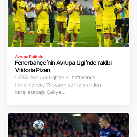
Avrupa Futbolu
Fenerbahçe’nin Avrupa Ligi’nde rakibi
Viktoria Plzen
UEFA Avrupa Ligi’nin 4. haftasında
Fenerbahçe, 13 sezon sonra yeniden
karşılaşacağı Çekya…