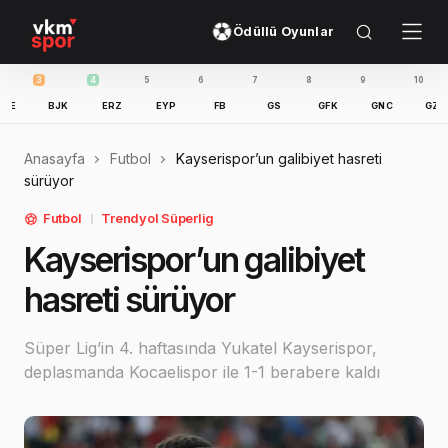
Ödüllü Oyunlar
3
4
5
6
7
8
9
10
11
BJK
ERZ
EYP
FB
GS
GFK
GNC
GZT
Anasayfa
Futbol
Kayserispor’un galibiyet hasreti
sürüyor
Futbol
Trendyol Süperlig
Kayserispor’un galibiyet
hasreti sürüyor
Süper Lig’in 4. haftasında Yukatel Kayserispor,
deplasmanda Kocaelispor ile 1-1 berabere kaldı