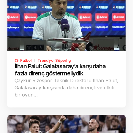
Futbol
Trendyol Süperlig
İlhan Palut: Galatasaray’a karşı daha
fazla direnç göstermeliydik
Çaykur Rizespor Teknik Direktörü İlhan Palut,
Galatasaray karşısında daha dirençli ve etkili
bir oyun…