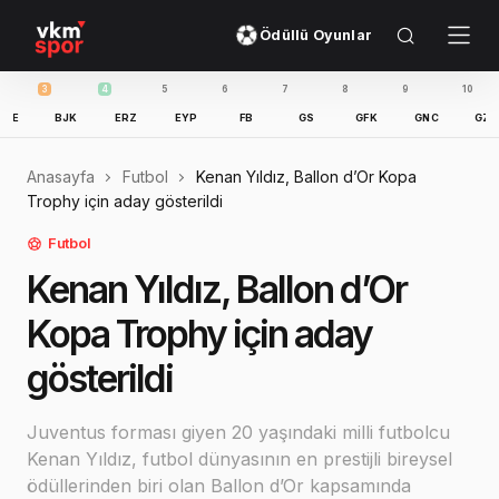
Ödüllü Oyunlar
3
4
5
6
7
8
9
10
11
BJK
ERZ
EYP
FB
GS
GFK
GNC
GZT
I
Anasayfa
Futbol
Kenan Yıldız, Ballon d’Or Kopa
Trophy için aday gösterildi
Futbol
Kenan Yıldız, Ballon d’Or
Kopa Trophy için aday
gösterildi
Juventus forması giyen 20 yaşındaki milli futbolcu
Kenan Yıldız, futbol dünyasının en prestijli bireysel
ödüllerinden biri olan Ballon d’Or kapsamında