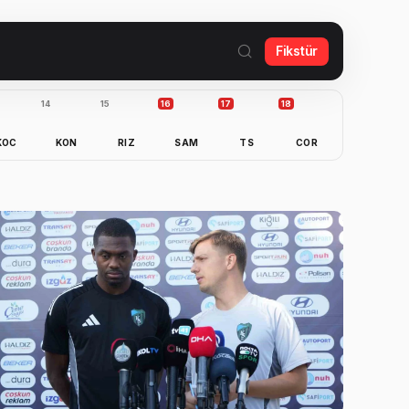
Fikstür
14
15
16
17
18
KOC
KON
RIZ
SAM
TS
COR