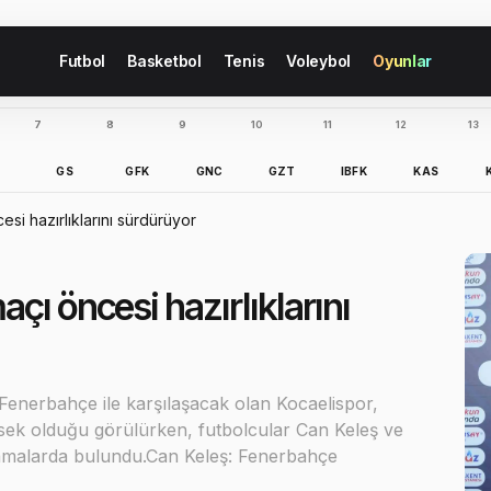
Futbol
Basketbol
Tenis
Voleybol
Oyunlar
7
8
9
10
11
12
13
B
GS
GFK
GNC
GZT
IBFK
KAS
si hazırlıklarını sürdürüyor
ı öncesi hazırlıklarını
Fenerbahçe ile karşılaşacak olan Kocaelispor,
ksek olduğu görülürken, futbolcular Can Keleş ve
lamalarda bulundu.Can Keleş: Fenerbahçe