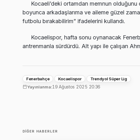
Kocaeli’deki ortamdan memnun olduğunu dil
boyunca arkadaşlarıma ve aileme güzel zaman
futbolu bırakabilirim” ifadelerini kullandı.
Kocaelispor, hafta sonu oynanacak Fenerba
antrenmanla sürdürdü. Alt yapı ile çalışan Ah
Fenerbahçe
Kocaelispor
Trendyol Süper Lig
19 Ağustos 2025 20:36
Yayınlanma:
DIĞER HABERLER