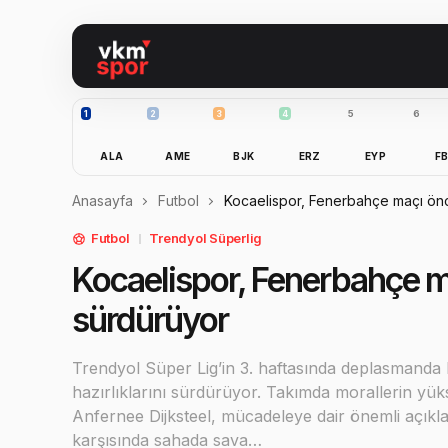
1
2
3
4
5
6
ALA
AME
BJK
ERZ
EYP
F
Anasayfa
Futbol
Kocaelispor, Fenerbahçe maçı önce
Futbol
Trendyol Süperlig
Kocaelispor, Fenerbahçe maç
sürdürüyor
Trendyol Süper Lig’in 3. haftasında deplasmanda 
hazırlıklarını sürdürüyor. Takımda morallerin yü
Anfernee Dijksteel, mücadeleye dair önemli açık
karşısında sahada sava…