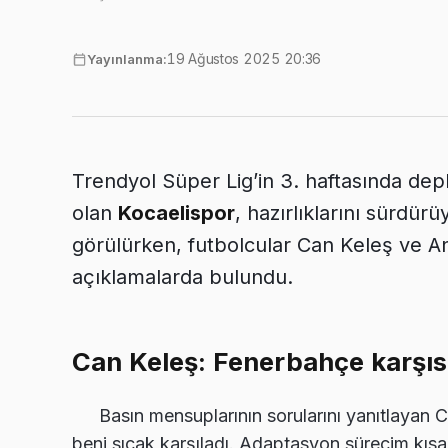
19 Ağustos 2025 20:36
Yayınlanma:
Trendyol Süper Lig’in 3. haftasında d
olan
Kocaelispor
, hazırlıklarını sürdü
görülürken, futbolcular Can Keleş ve A
açıklamalarda bulundu.
Can Keleş: Fenerbahçe karşı
Basın mensuplarının sorularını yanıtlayan 
beni sıcak karşıladı. Adaptasyon sürecim kısa