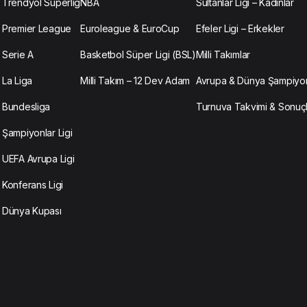
Trendyol Süperlig
NBA
Sultanlar Ligi – Kadınlar
Premier League
Euroleague & EuroCup
Efeler Ligi – Erkekler
Serie A
Basketbol Süper Ligi (BSL)
Milli Takımlar
La Liga
Milli Takım – 12 Dev Adam
Avrupa & Dünya Şampiyon
Bundesliga
Turnuva Takvimi & Sonuç
Şampiyonlar Ligi
UEFA Avrupa Ligi
Konferans Ligi
Dünya Kupası