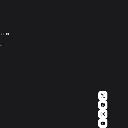
aları
lar