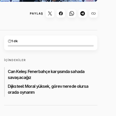
PAYLAŞ
1 dk
İÇINDEKILER
Can Keleş: Fenerbahçe karşısında sahada
savaşacağız
Dijksteel: Moral yüksek, görev nerede olursa
orada oynarım