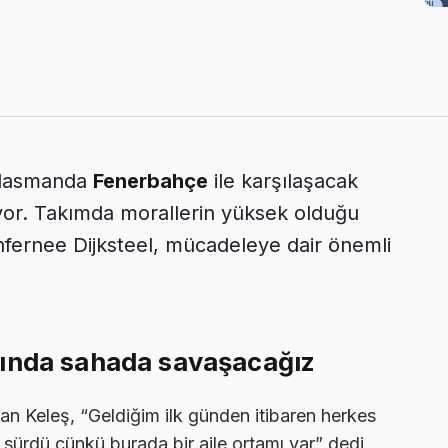
eplasmanda
Fenerbahçe
ile karşılaşacak
rüyor. Takımda morallerin yüksek olduğu
nfernee Dijksteel, mücadeleye dair önemli
sında sahada savaşacağız
Can Keleş, “Geldiğim ilk günden itibaren herkes
 sürdü çünkü burada bir aile ortamı var” dedi.