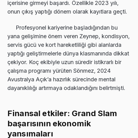
içerisine girmeyi başardı. Özellikle 2023 yılı,
onun çıkış yaptığı dönem olarak kayıtlara geçti.
Profesyonel kariyerine başladığından bu
yana gelişimine önem veren Zeynep, kondisyon,
servis gücü ve kort hareketliliği gibi alanlarda
yaptığı geliştirmelerle dünya klasmanında dikkat
çekiyor. Koç ekibiyle uzun süredir istikrarlı bir
çalışma programı yürüten Sönmez, 2024
Avustralya Açık’a hazırlık sürecinde mental
dayanıklılığı artırmaya odaklandığını belirtmişti.
Finansal etkiler: Grand Slam
başarısının ekonomik
yansımaları