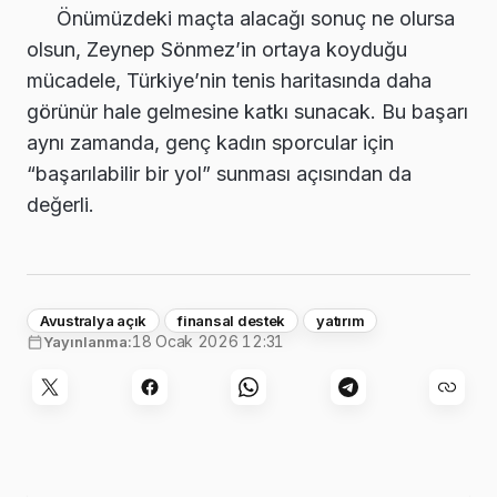
Önümüzdeki maçta alacağı sonuç ne olursa
olsun, Zeynep Sönmez’in ortaya koyduğu
mücadele, Türkiye’nin tenis haritasında daha
görünür hale gelmesine katkı sunacak. Bu başarı
aynı zamanda, genç kadın sporcular için
“başarılabilir bir yol” sunması açısından da
değerli.
Avustralya açık
finansal destek
yatırım
18 Ocak 2026 12:31
Yayınlanma: