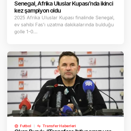
Senegal, Afrika Uluslar Kupası’nda ikinci
kez şampiyon oldu
2025 Afrika Uluslar Kupası finalinde Senegal,
ev sahibi Fas’ı uzatma dakikalarında bulduğu
golle 1-0…
Futbol
Transfer Haberleri