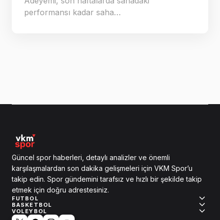
Adeyemi, son haftalarda sahadaki
performansı kadar saha…
Güncel spor haberleri, detaylı analizler ve önemli
karşılaşmalardan son dakika gelişmeleri için VKM Spor’u
takip edin. Spor gündemini tarafsız ve hızlı bir şekilde takip
etmek için doğru adrestesiniz.
FUTBOL
BASKETBOL
VOLEYBOL