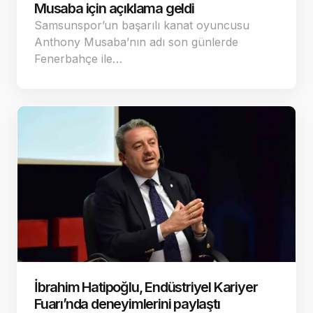
Musaba için açıklama geldi
Samsunspor’un başarılı kanat oyuncusu
Anthony Musaba’nın adı son günlerde
Fenerbahçe ile…
İbrahim Hatipoğlu, Endüstriyel Kariyer
Fuarı’nda deneyimlerini paylaştı