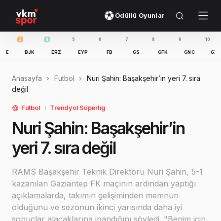
Ödüllü Oyunlar
4
5
6
7
8
9
10
11
BJK
ERZ
EYP
FB
GS
GFK
GNC
GZT
IB
Anasayfa
Futbol
Nuri Şahin: Başakşehir’in yeri 7. sıra
değil
Futbol
Trendyol Süperlig
Nuri Şahin: Başakşehir’in
yeri 7. sıra değil
RAMS Başakşehir Teknik Direktörü Nuri Şahin, 5-1
kazanılan Gaziantep FK maçının ardından yaptığı
açıklamalarda, takımın gelişiminden memnun
olduğunu ve sezonun ikinci yarısında daha iyi
sonuçlar alacaklarına inandığını söyledi. "Benim için