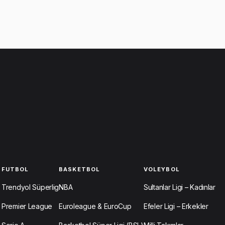
FUTBOL
BASKETBOL
VOLEYBOL
Trendyol Süperlig
NBA
Sultanlar Ligi – Kadınlar
Premier League
Euroleague & EuroCup
Efeler Ligi – Erkekler