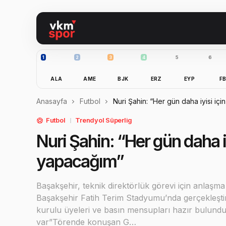
1
2
3
4
5
6
ALA
AME
BJK
ERZ
EYP
F
Anasayfa
Futbol
Nuri Şahin: “Her gün daha iyisi iç
Futbol
Trendyol Süperlig
Nuri Şahin: “Her gün daha i
yapacağım”
Başakşehir, teknik direktörlük görevi için anlaşma
Başakşehir Fatih Terim Stadyumu’nda gerçekleşt
kurulu üyeleri ve basın mensupları hazır bulun
var”Törende konuşan G…