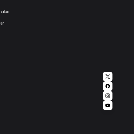
aları
lar