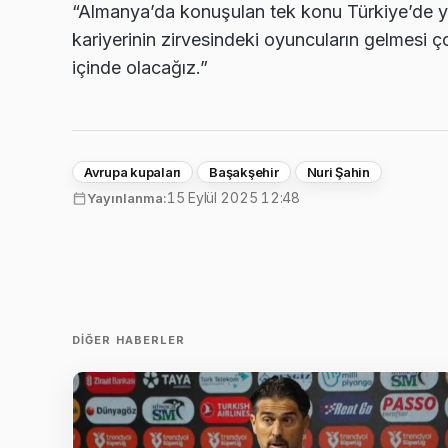
“Almanya’da konuşulan tek konu Türkiye’de ya
kariyerinin zirvesindeki oyuncuların gelmesi ç
içinde olacağız.”
Avrupa kupaları
Başakşehir
Nuri Şahin
15 Eylül 2025 12:48
Yayınlanma:
DIĞER HABERLER