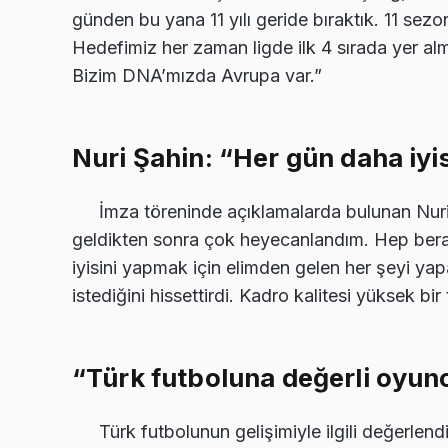
günden bu yana 11 yılı geride bıraktık. 11 sez
Hedefimiz her zaman ligde ilk 4 sırada yer 
Bizim DNA’mızda Avrupa var.”
Nuri Şahin: “Her gün daha iyi
İmza töreninde açıklamalarda bulunan Nuri 
geldikten sonra çok heyecanlandım. Hep berab
iyisini yapmak için elimden gelen her şeyi ya
istediğini hissettirdi. Kadro kalitesi yüksek b
“Türk futboluna değerli oyunc
Türk futbolunun gelişimiyle ilgili değerlend