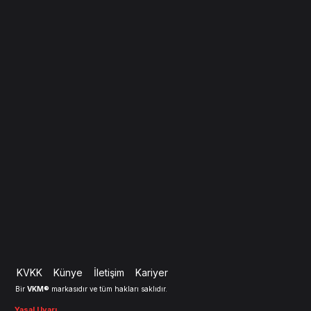
KVKK
Künye
İletişim
Kariyer
VKM®
Bir
markasıdır ve tüm hakları saklıdır.
Yasal Uyarı