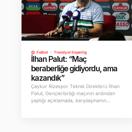
Futbol
Trendyol Süperlig
İlhan Palut: “Maç
beraberliğe gidiyordu, ama
kazandık”
Çaykur Rizespor Teknik Direktörü İlhan
Palut, Gençlerbirliği maçının ardından
yaptığı açıklamada, karşılaşmanın…