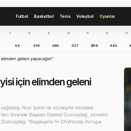
Futbol
Basketbol
Tenis
Voleybol
Oyunlar
7
8
9
10
11
12
13
B
GS
GFK
GNC
GZT
IBFK
KAS
in elimden geleni yapacağım”
yisi için elimden geleni
 sağladığı Nuri Şahin ile sözleşme imzaladı.
irilen törende Başkan Göksel Gümüşdağ, yönetim
du.Gümüşdağ: “Başakşehir’in DNA’sında Avrupa