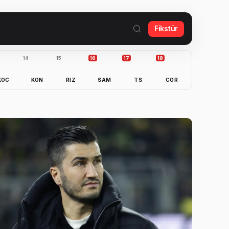
Fikstür
14
15
16
17
18
KOC
KON
RIZ
SAM
TS
COR