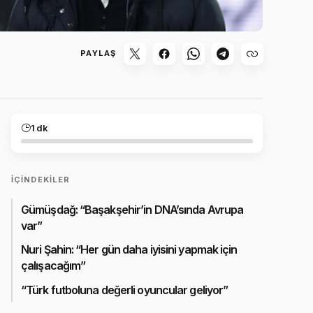
PAYLAŞ
1 dk
İÇINDEKILER
Gümüşdağ: “Başakşehir’in DNA’sında Avrupa
var”
Nuri Şahin: “Her gün daha iyisini yapmak için
çalışacağım”
“Türk futboluna değerli oyuncular geliyor”