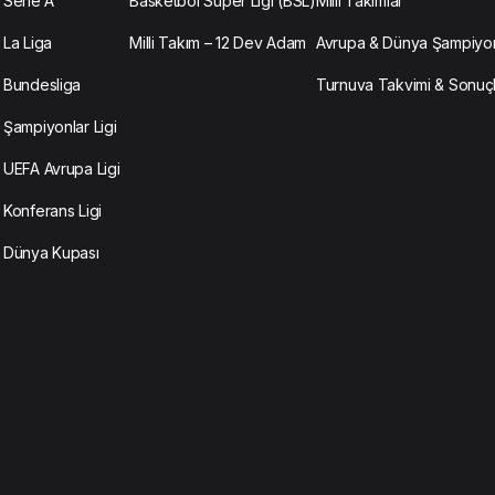
Serie A
Basketbol Süper Ligi (BSL)
Milli Takımlar
La Liga
Milli Takım – 12 Dev Adam
Avrupa & Dünya Şampiyon
Bundesliga
Turnuva Takvimi & Sonuç
Şampiyonlar Ligi
UEFA Avrupa Ligi
Konferans Ligi
Dünya Kupası