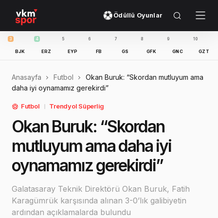
Ödüllü Oyunlar
4
5
6
7
8
9
10
11
JK
ERZ
EYP
FB
GS
GFK
GNC
GZT
IBFK
Anasayfa
Futbol
Okan Buruk: “Skordan mutluyum ama
daha iyi oynamamız gerekirdi”
Futbol
Trendyol Süperlig
Okan Buruk: “Skordan
mutluyum ama daha iyi
oynamamız gerekirdi”
Galatasaray Teknik Direktörü Okan Buruk, Fatih
Karagümrük karşısında alınan 3-0’lık galibiyetin
ardından açıklamalarda bulundu