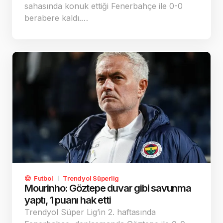
sahasında konuk ettiği Fenerbahçe ile 0-0
berabere kaldı.…
Futbol
Trendyol Süperlig
Mourinho: Göztepe duvar gibi savunma
yaptı, 1 puanı hak etti
Trendyol Süper Lig’in 2. haftasında