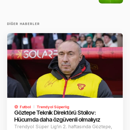
DIĞER HABERLER
Futbol
Trendyol Süperlig
Göztepe Teknik Direktörü Stoilov:
Hücumda daha özgüvenli olmalıyız
Trendyol Süper Lig’in 2. haftasında Göztepe,