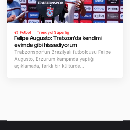
Futbol
Trendyol Süperlig
Felipe Augusto: Trabzon’da kendimi
evimde gibi hissediyorum
Trabzonspor’un Brezilyalı futbolcusu Felipe
Augusto, Erzurum kampında yaptığı
açıklamada, farklı bir kültürde…