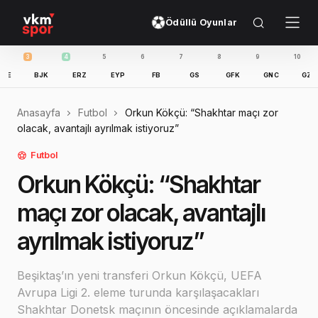
Ödüllü Oyunlar
3
4
5
6
7
8
9
10
11
BJK
ERZ
EYP
FB
GS
GFK
GNC
GZT
Anasayfa
Futbol
Orkun Kökçü: “Shakhtar maçı zor
olacak, avantajlı ayrılmak istiyoruz”
Futbol
Orkun Kökçü: “Shakhtar
maçı zor olacak, avantajlı
ayrılmak istiyoruz”
Beşiktaş’ın yeni transferi Orkun Kökçü, UEFA
Avrupa Ligi 2. eleme turunda karşılaşacakları
Shakhtar Donetsk maçının öncesinde açıklamalarda