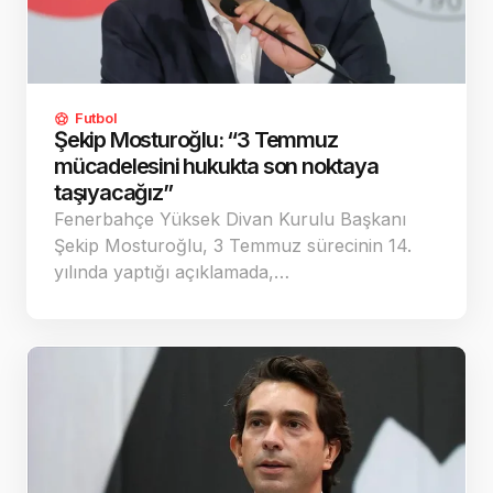
Futbol
Şekip Mosturoğlu: “3 Temmuz
mücadelesini hukukta son noktaya
taşıyacağız”
Fenerbahçe Yüksek Divan Kurulu Başkanı
Şekip Mosturoğlu, 3 Temmuz sürecinin 14.
yılında yaptığı açıklamada,…