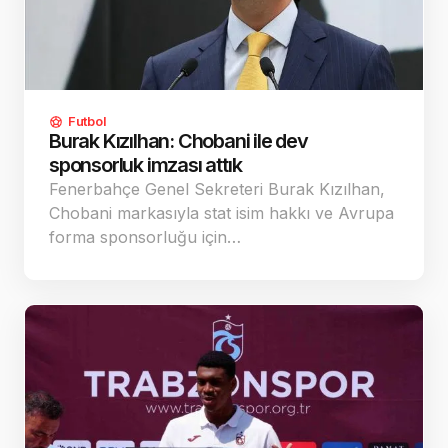
Futbol
Burak Kızılhan: Chobani ile dev
sponsorluk imzası attık
Fenerbahçe Genel Sekreteri Burak Kızılhan,
Chobani markasıyla stat isim hakkı ve Avrupa
forma sponsorluğu için…