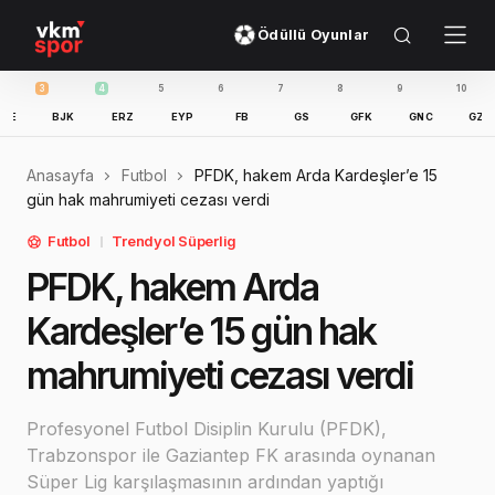
Ödüllü Oyunlar
4
5
6
7
8
9
10
11
BJK
ERZ
EYP
FB
GS
GFK
GNC
GZT
IB
Anasayfa
Futbol
PFDK, hakem Arda Kardeşler’e 15
gün hak mahrumiyeti cezası verdi
Futbol
Trendyol Süperlig
PFDK, hakem Arda
Kardeşler’e 15 gün hak
mahrumiyeti cezası verdi
Profesyonel Futbol Disiplin Kurulu (PFDK),
Trabzonspor ile Gaziantep FK arasında oynanan
Süper Lig karşılaşmasının ardından yaptığı