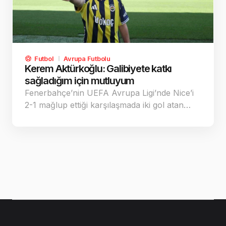
Futbol
Avrupa Futbolu
Kerem Aktürkoğlu: Galibiyete katkı
sağladığım için mutluyum
Fenerbahçe’nin UEFA Avrupa Ligi’nde Nice’i
2-1 mağlup ettiği karşılaşmada iki gol atan…