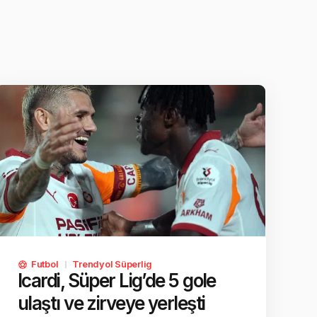
Futbol
Trendyol Süperlig
Icardi, Süper Lig’de 5 gole
ulaştı ve zirveye yerleşti