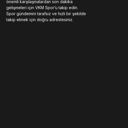
önemli karşılaşmalardan son dakika
gelişmeleri için VKM Spor’u takip edin.
Spor gündemini tarafsız ve hızlı bir şekilde
takip etmek için doğru adrestesiniz.