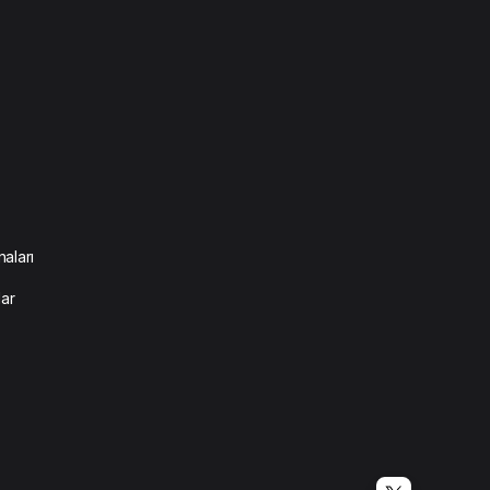
aları
lar