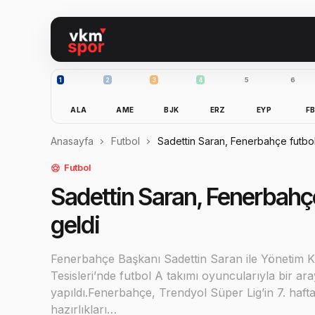
1
2
3
4
5
6
ALA
AME
BJK
ERZ
EYP
F
Anasayfa
Futbol
Sadettin Saran, Fenerbahçe futbolc
Futbol
Sadettin Saran, Fenerbahçe
geldi
Fenerbahçe Başkanı Sadettin Saran ile Yönetim K
Tesisleri’nde futbol A takımı oyuncularıyla bir ara
yapıldı.Fenerbahçe, Trendyol Süper Lig’in 7. haf
hazırlıkları…