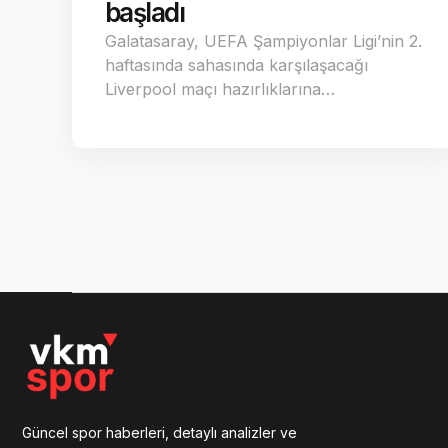
başladı
Galatasaray, UEFA Şampiyonlar Ligi’nin 2.
haftasında sahasında karşılaşacağı
Liverpool maçı hazırlıklarına…
Güncel spor haberleri, detaylı analizler ve