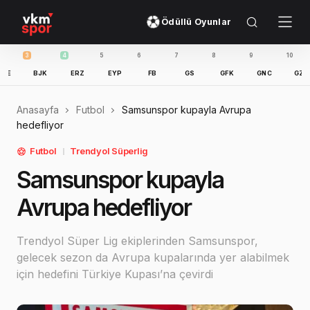
Ödüllü Oyunlar
4
5
6
7
8
9
10
11
BJK
ERZ
EYP
FB
GS
GFK
GNC
GZT
IB
Anasayfa
Futbol
Samsunspor kupayla Avrupa
hedefliyor
Futbol
Trendyol Süperlig
Samsunspor kupayla
Avrupa hedefliyor
Trendyol Süper Lig ekiplerinden Samsunspor,
gelecek sezon da Avrupa kupalarında yer alabilmek
için hedefini Türkiye Kupası’na çevirdi