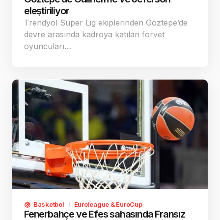
eleştiriliyor
Trendyol Süper Lig ekiplerinden Göztepe’de
devre arasında kadroya katılan forvet
oyuncuları…
Basketbol
Euroleague & EuroCup
Fenerbahçe ve Efes sahasında Fransız