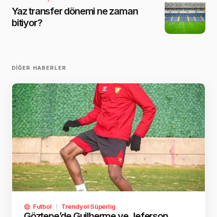
Yaz transfer dönemi ne zaman
bitiyor?
DIĞER HABERLER
Futbol
Trendyol Süperlig
Göztepe’de Guilherme ve Jeferson