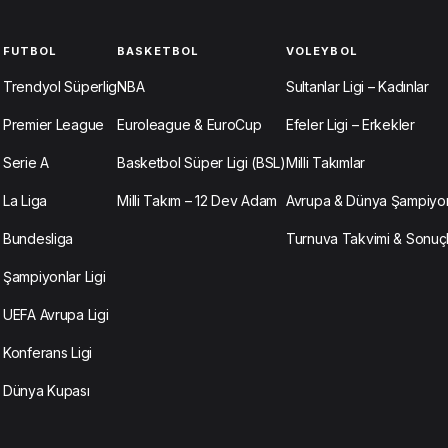
FUTBOL
BASKETBOL
VOLEYBOL
Trendyol Süperlig
NBA
Sultanlar Ligi – Kadınlar
Premier League
Euroleague & EuroCup
Efeler Ligi – Erkekler
Serie A
Basketbol Süper Ligi (BSL)
Milli Takımlar
La Liga
Milli Takım – 12 Dev Adam
Avrupa & Dünya Şampiyon
Bundesliga
Turnuva Takvimi & Sonuç
Şampiyonlar Ligi
UEFA Avrupa Ligi
Konferans Ligi
Dünya Kupası