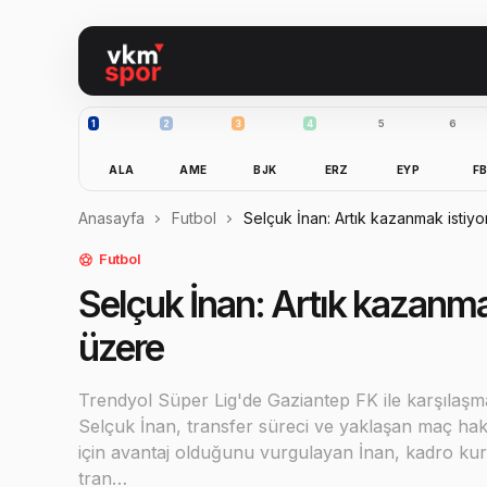
1
2
3
4
5
6
ALA
AME
BJK
ERZ
EYP
F
Anasayfa
Futbol
Selçuk İnan: Artık kazanmak istiyo
Futbol
Selçuk İnan: Artık kazanma
üzere
Trendyol Süper Lig'de Gaziantep FK ile karşılaşm
Selçuk İnan, transfer süreci ve yaklaşan maç hakk
için avantaj olduğunu vurgulayan İnan, kadro kurma
tran…