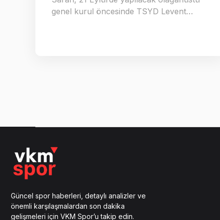
genel kurul öncesinde TSYD Levent…
Güncel spor haberleri, detaylı analizler ve
önemli karşılaşmalardan son dakika
gelişmeleri için VKM Spor’u takip edin.