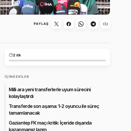
PAYLAŞ
2 dk
İÇINDEKILER
Milli ara yeni transferlerle uyum sürecini
kolaylaştırdı
Transferde son aşama: 1-2 oyuncu ile süreç
tamamlanacak
Gaziantep FK maçı kritik: İçeride dışarıda
kazanmamız lazım