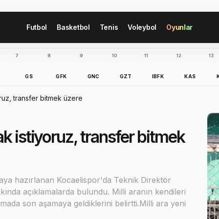
Futbol
Basketbol
Tenis
Voleybol
Oyunlar
7
8
9
10
11
12
13
B
GS
GFK
GNC
GZT
IBFK
KAS
ruz, transfer bitmek üzere
k istiyoruz, transfer bitmek
aya hazırlanan Kocaelispor'da Teknik Direktör
ında açıklamalarda bulundu. Milli aranın kendileri
da son aşamaya geldiklerini belirtti.Milli ara yeni