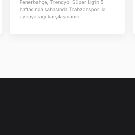
Fenerbahçe, Trendyol Süper Lig‘in 5.
haftasında sahasında Trabzonspor ile
oynayacağı karşılaşmanın…