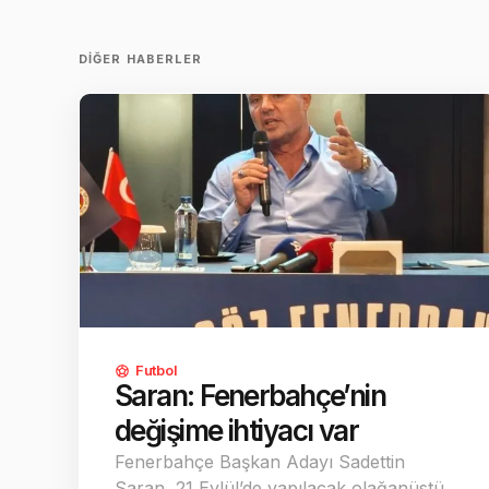
DIĞER HABERLER
Futbol
Saran: Fenerbahçe’nin
değişime ihtiyacı var
Fenerbahçe Başkan Adayı Sadettin
Saran, 21 Eylül’de yapılacak olağanüstü